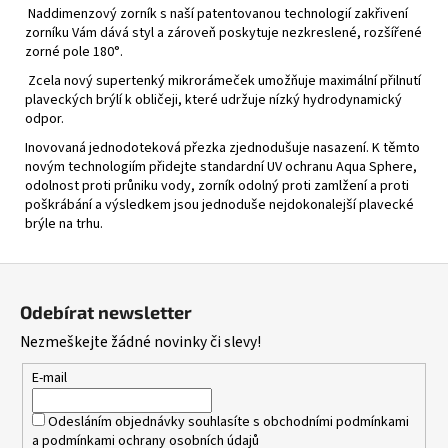
Naddimenzový zorník s naší patentovanou technologií zakřivení
zorníku Vám dává styl a zároveň poskytuje nezkreslené, rozšířené
zorné pole 180°.
Zcela nový supertenký mikrorámeček umožňuje maximální přilnutí
plaveckých brýlí k obličeji, které udržuje nízký hydrodynamický
odpor.
Inovovaná jednodoteková přezka zjednodušuje nasazení. K těmto
novým technologiím přidejte standardní UV ochranu Aqua Sphere,
odolnost proti průniku vody, zorník odolný proti zamlžení a proti
poškrábání a výsledkem jsou jednoduše nejdokonalejší plavecké
brýle na trhu.
Z
á
Odebírat newsletter
p
Nezmeškejte žádné novinky či slevy!
a
t
E-mail
í
Odesláním objednávky souhlasíte s
obchodními podmínkami
a
podmínkami ochrany osobních údajů