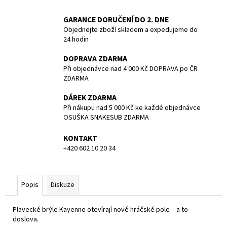
č
u
GARANCE DORUČENÍ DO 2. DNE
j
Objednejte zboží skladem a expedujeme do
e
24 hodin
m
e
DOPRAVA ZDARMA
Při objednávce nad 4 000 Kč DOPRAVA po ČR
ZDARMA
POTÁPĚČSKÁ
MASKA
DÁREK ZDARMA
LARGE
Při nákupu nad 5 000 Kč ke každé objednávce
1
OSUŠKA SNAKESUB ZDARMA
390
Kč
KONTAKT
+420 602 10 20 34
Popis
Diskuze
Plavecké brýle Kayenne otevírají nové hráčské pole – a to
doslova.