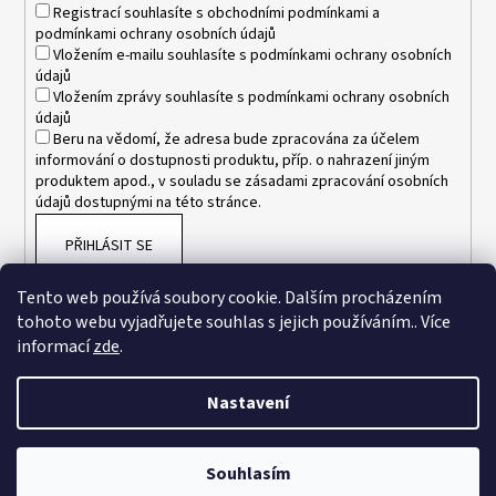
Registrací souhlasíte s
obchodními podmínkami
a
podmínkami ochrany osobních údajů
Vložením e-mailu souhlasíte s
podmínkami ochrany osobních
údajů
Vložením zprávy souhlasíte s
podmínkami ochrany osobních
údajů
Beru na vědomí, že adresa bude zpracována za účelem
informování o dostupnosti produktu, příp. o nahrazení jiným
produktem apod., v souladu se zásadami zpracování osobních
údajů dostupnými na této stránce.
PŘIHLÁSIT SE
Tento web používá soubory cookie. Dalším procházením
tohoto webu vyjadřujete souhlas s jejich používáním.. Více
informací
zde
.
Nastavení
Vytvořil Shoptet
Souhlasím
Copyright 2026
www.esnakesub.cz
. Všechna práva vyhrazena.