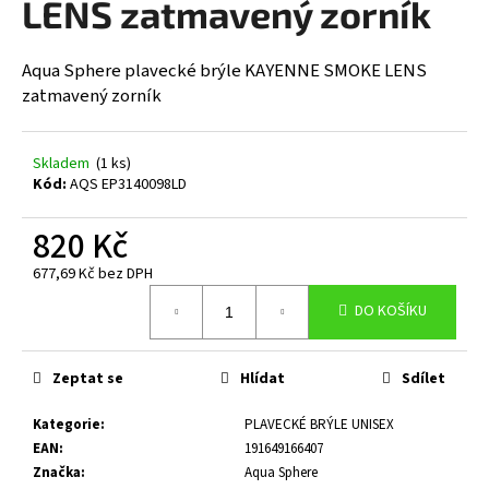
LENS zatmavený zorník
a
j
Aqua Sphere plavecké brýle KAYENNE SMOKE LENS
í
zatmavený zorník
t
?
Skladem
(1 ks)
Kód:
AQS EP3140098LD
820 Kč
HLEDAT
677,69 Kč bez DPH
Měrná
DO KOŠÍKU
cena:
D
o
Zeptat se
Hlídat
Sdílet
p
o
Kategorie
:
PLAVECKÉ BRÝLE UNISEX
r
EAN
:
191649166407
u
Značka
:
Aqua Sphere