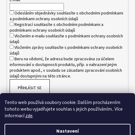
t
E-mail
č
u
í
Odesláním objednávky souhlasíte s
obchodními podmínkami
j
a
podmínkami ochrany osobních údajů
e
Registrací souhlasíte s
obchodními podmínkami
a
m
podmínkami ochrany osobních údajů
e
Vložením e-mailu souhlasíte s
podmínkami ochrany osobních
údajů
Vložením zprávy souhlasíte s
podmínkami ochrany osobních
POTÁPĚČSKÁ
údajů
MASKA
Beru na vědomí, že adresa bude zpracována za účelem
MEDIUM
informování o dostupnosti produktu, příp. o nahrazení jiným
1
produktem apod., v souladu se zásadami zpracování osobních
190
údajů dostupnými na této stránce.
Kč
PŘIHLÁSIT SE
Tento web používá soubory cookie. Dalším procházením
tohoto webu vyjadřujete souhlas s jejich používáním.. Více
informací
zde
.
Nastavení