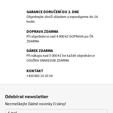
a
GARANCE DORUČENÍ DO 2. DNE
j
Objednejte zboží skladem a expedujeme do 24
í
hodin
t
DOPRAVA ZDARMA
?
Při objednávce nad 4 000 Kč DOPRAVA po ČR
ZDARMA
DÁREK ZDARMA
Při nákupu nad 5 000 Kč ke každé objednávce
HLEDAT
OSUŠKA SNAKESUB ZDARMA
KONTAKT
+420 602 10 20 34
D
o
Z
p
á
Odebírat newsletter
o
p
r
Nezmeškejte žádné novinky či slevy!
a
u