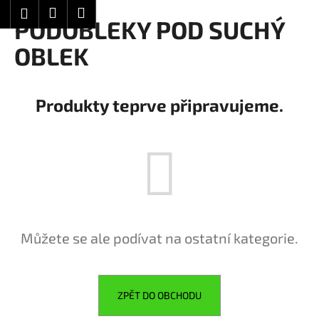
K
Hledat
Nákupní
Menu
Přihlášení
Přejít
PODOBLEKY POD SUCHÝ
o
Zpět
Zpět
na
košík
š
OBLEK
obsah
í
C
k
o
Produkty teprve připravujeme.
p
o
t
ř
e
b
u
Můžete se ale podívat na ostatní kategorie.
j
e
t
ZPĚT DO OBCHODU
e
n