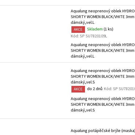
Aqualung neoprenový oblek HYDRO
SHORTY WOMEN BLACK/VHITE 3mm
dámský,vel.L
Skladem
(1 ks)
AKCE
Kód:
SP SU7820109L
Aqualung neoprenový oblek HYDRO
SHORTY WOMEN BLACK/VHITE 3mm
dámský,vel.L
Aqualung neoprenový oblek HYDRO
SHORTY WOMEN BLACK/VHITE 3mm
dámský,vel.S
do 2 dnů
Kód:
SP SU78201
AKCE
Aqualung neoprenový oblek HYDRO
SHORTY WOMEN BLACK/VHITE 3mm
dámský,vel.S
Aqualung potápěčské brýle (maska