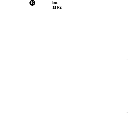
kus
85 Kč