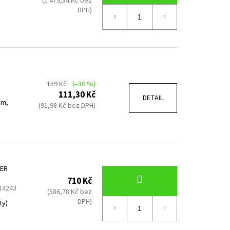
(1 479,34 Kč bez
DPH)
159 Kč
(–30 %)
111,30 Kč
DETAIL
em,
(91,98 Kč bez DPH)
KER
710 Kč
14243
(586,78 Kč bez
DPH)
ty)