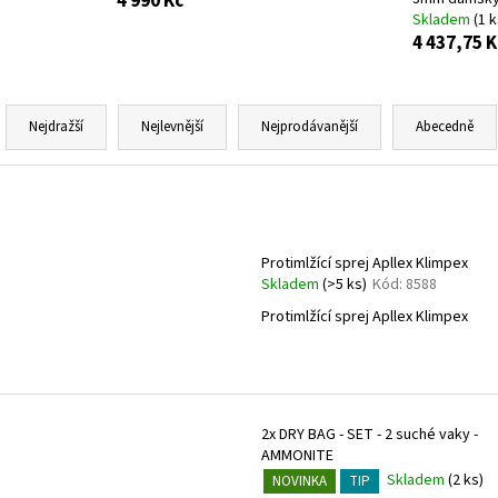
4 990 Kč
Skladem
(1 k
4 437,75 K
Ř
a
Nejdražší
Nejlevnější
Nejprodávanější
Abecedně
z
e
V
n
ý
í
p
Protimlžící sprej Apllex Klimpex
p
i
Skladem
(>5 ks)
Kód:
8588
r
s
Protimlžící sprej Apllex Klimpex
o
p
d
r
u
o
k
d
2x DRY BAG - SET - 2 suché vaky -
t
u
AMMONITE
ů
Skladem
(2 ks)
NOVINKA
TIP
k