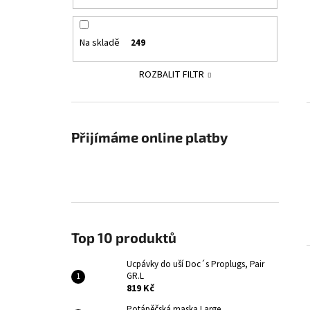
Na skladě
249
ROZBALIT FILTR
Přijímáme online platby
Top 10 produktů
Ucpávky do uší Doc´s Proplugs, Pair
GR.L
819 Kč
Potápěčská maska Large