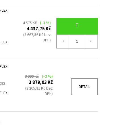
FLEX
4 575 Kč
(–3 %)
4 437,75 Kč
(3 667,56 Kč bez
DPH)
FLEX
FLEX
3 999 Kč
(–3 %)
3 879,03 Kč
09S
DETAIL
(3 205,81 Kč bez
FLEX
DPH)
)