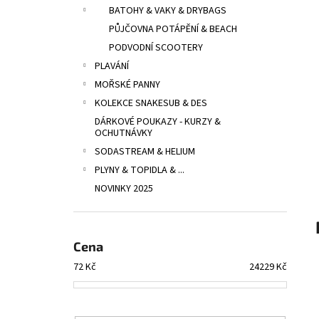
UCPÁVKY DO UŠÍ DOC´S PROPLUGS, PAIR
l
BATOHY & VAKY & DRYBAGS
GR.L
PŮJČOVNA POTÁPĚNÍ & BEACH
819 Kč
PODVODNÍ SCOOTERY
PLAVÁNÍ
MOŘSKÉ PANNY
KOLEKCE SNAKESUB & DES
DÁRKOVÉ POUKAZY - KURZY &
OCHUTNÁVKY
SODASTREAM & HELIUM
PLYNY & TOPIDLA & ...
NOVINKY 2025
Cena
72
Kč
24229
Kč