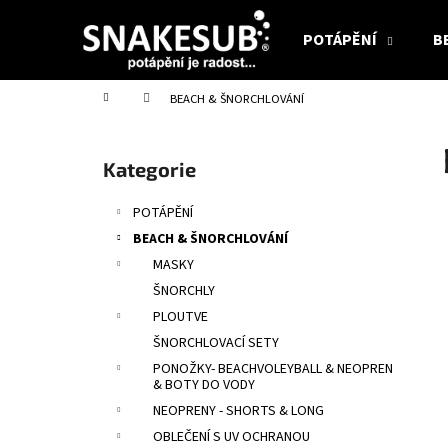
K
Přejít
na
o
POTÁPĚNÍ
B
obsah
Zpět
Zpět
š
do
do
í
Domů
BEACH & ŠNORCHLOVÁNÍ
obchodu
obchodu
k
P
o
Přeskočit
Kategorie
s
kategorie
t
POTÁPĚNÍ
r
BEACH & ŠNORCHLOVÁNÍ
a
MASKY
n
ŠNORCHLY
n
PLOUTVE
í
ŠNORCHLOVACÍ SETY
p
PONOŽKY- BEACHVOLEYBALL & NEOPREN
a
& BOTY DO VODY
n
NEOPRENY - SHORTS & LONG
e
OBLEČENÍ S UV OCHRANOU