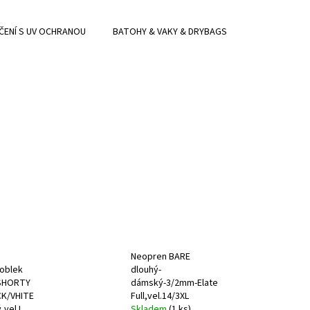
KA SMALL
ČENÍ S UV OCHRANOU
BATOHY & VAKY & DRYBAGS
Neopren BARE
oblek
dlouhý-
SHORTY
dámský-3/2mm-Elate
K/VHITE
Full,vel.14/3XL
vel.L
Skladem
(1 ks)