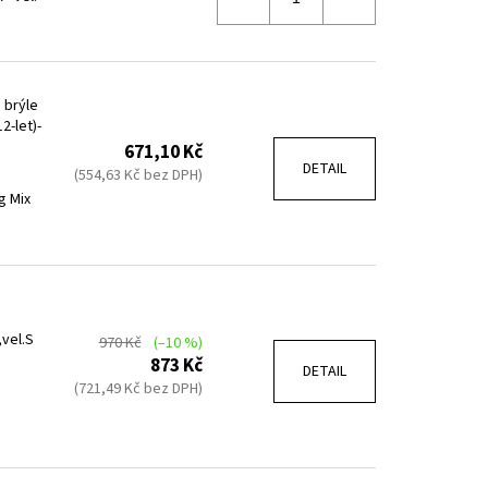
 brýle
2-let)-
671,10 Kč
DETAIL
(554,63 Kč bez DPH)
g Mix
vel.S
970 Kč
(–10 %)
873 Kč
DETAIL
(721,49 Kč bez DPH)