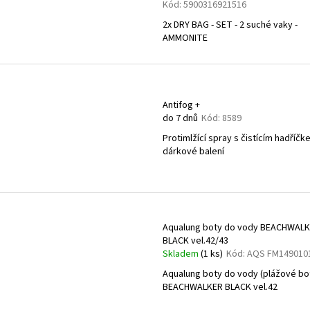
Kód:
5900316921516
t
2x DRY BAG - SET - 2 suché vaky -
ů
AMMONITE
Antifog +
do 7 dnů
Kód:
8589
Protimlžící spray s čistícím hadříčk
dárkové balení
Aqualung boty do vody BEACHWAL
BLACK vel.42/43
Skladem
(1 ks)
Kód:
AQS FM149010
Aqualung boty do vody (plážové bo
BEACHWALKER BLACK vel.42