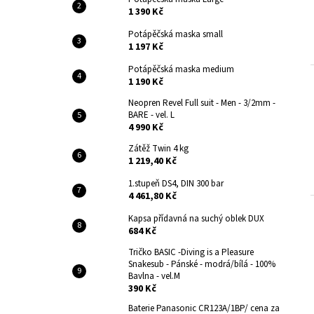
1 390 Kč
Potápěčská maska small
1 197 Kč
Potápěčská maska medium
1 190 Kč
Neopren Revel Full suit - Men - 3/2mm -
BARE - vel. L
4 990 Kč
Zátěž Twin 4 kg
1 219,40 Kč
1.stupeň DS4, DIN 300 bar
4 461,80 Kč
Kapsa přídavná na suchý oblek DUX
684 Kč
Tričko BASIC -Diving is a Pleasure
Snakesub - Pánské - modrá/bílá - 100%
Bavlna - vel.M
390 Kč
Baterie Panasonic CR123A/1BP/ cena za