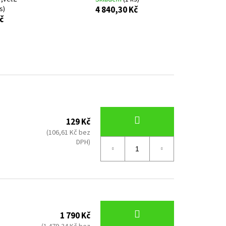
s)
4 840,30 Kč
č
129 Kč
(106,61 Kč bez
DPH)
1 790 Kč