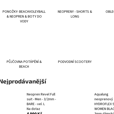
POTÁPĚČSKÁ MASKA LARGE
POTÁPĚČSKÁ MAS
1 390 Kč
1 197 Kč
PONOŽKY- BEACHVOLEYBALL
NEOPRENY - SHORTS &
OBLE
& NEOPREN & BOTY DO
LONG
VODY
PŮJČOVNA POTÁPĚNÍ &
PODVODNÍ SCOOTERY
BEACH
Nejprodávanější
Neopren Revel Full
Aqualung
suit - Men - 3/2mm -
neoprenový 
BARE - vel. L
HYDROFLEX 
Na dotaz
WOMEN BLAC
3mm dámský,