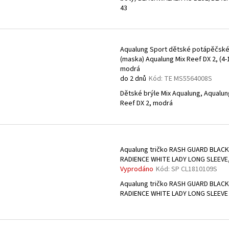
43
Aqualung Sport dětské potápěčské
(maska) Aqualung Mix Reef DX 2, (4-1
modrá
do 2 dnů
Kód:
TE MS5564008S
Dětské brýle Mix Aqualung, Aqualun
Reef DX 2, modrá
Aqualung tričko RASH GUARD BLACK
RADIENCE WHITE LADY LONG SLEEVE,
Vyprodáno
Kód:
SP CL1810109S
Aqualung tričko RASH GUARD BLACK
RADIENCE WHITE LADY LONG SLEEVE