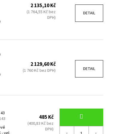
2 135,10 Kč
(1 764,55 Kč bez
DETAIL
DPH)
)
)
2 129,60 Kč
DETAIL
(1 760 Kč bez DPH)
)
 43
485 Kč
143
(400,83 Kč bez
ové
DPH)
- vel.