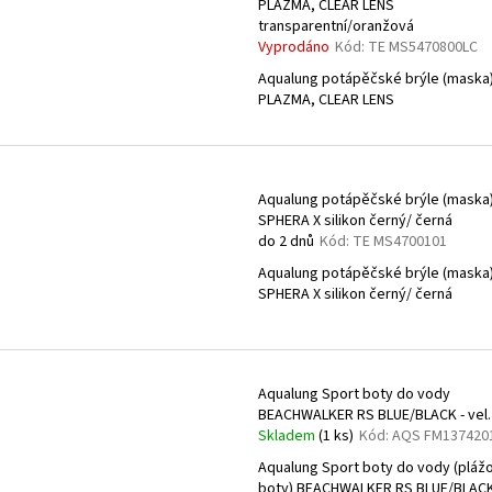
PLAZMA, CLEAR LENS
transparentní/oranžová
Vyprodáno
Kód:
TE MS5470800LC
Aqualung potápěčské brýle (maska
PLAZMA, CLEAR LENS
Aqualung potápěčské brýle (maska
SPHERA X silikon černý/ černá
do 2 dnů
Kód:
TE MS4700101
Aqualung potápěčské brýle (maska
SPHERA X silikon černý/ černá
Aqualung Sport boty do vody
BEACHWALKER RS BLUE/BLACK - vel.
Skladem
(1 ks)
Kód:
AQS FM137420
Aqualung Sport boty do vody (pláž
boty) BEACHWALKER RS BLUE/BLACK 