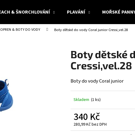
EACH & ŠNORCHLOVÁNÍ
PLAVÁNÍ
MOŘSKÉ PANN
EOPREN & BOTY DO VODY
Boty dětské do vody Coral junior Cressi,vel.28
Co potřebujete najít?
Boty dětské d
HLEDAT
Cressi,vel.28
Boty do vody Coral junior
Doporučujeme
Skladem
(1 ks)
340 Kč
280,99 Kč bez DPH
Měrná