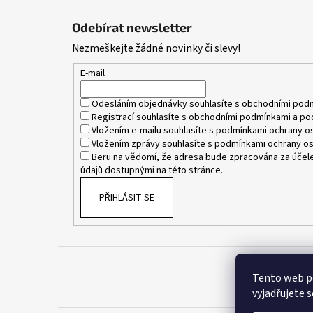
Z
á
Odebírat newsletter
p
Nezmeškejte žádné novinky či slevy!
a
t
E-mail
í
Odesláním objednávky souhlasíte s
obchodními pod
Registrací souhlasíte s
obchodními podmínkami
a
po
Vložením e-mailu souhlasíte s
podmínkami ochrany os
Vložením zprávy souhlasíte s
podmínkami ochrany os
Beru na vědomí, že adresa bude zpracována za účele
údajů dostupnými na této stránce.
PŘIHLÁSIT SE
Tento web p
vyjadřujete s