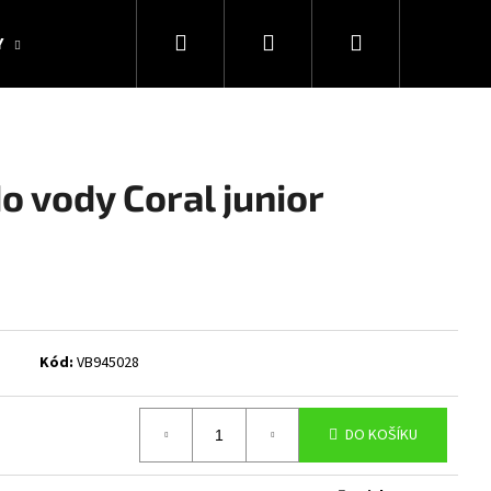
Hledat
Přihlášení
Nákupní
Y
KOLEKCE SNAKESUB & DES
DÁRKOVÉ POUKAZY
košík
o vody Coral junior
Kód:
VB945028
Následující
DO KOŠÍKU