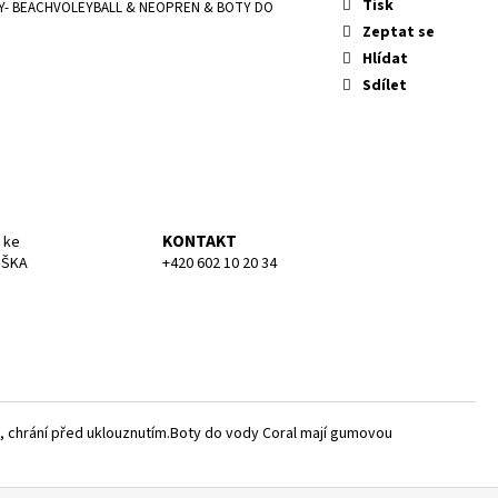
KA MEDIUM
Tisk
- BEACHVOLEYBALL & NEOPREN & BOTY DO
Zeptat se
Hlídat
Sdílet
KONTAKT
 ke
UŠKA
+420 602 10 20 34
y, chrání před uklouznutím.Boty do vody Coral mají gumovou