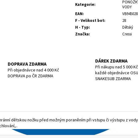
cena:
POTÁPĚČSKÁ MASKA SMALL
POTÁPĚČSKÁ MAS
PONOŽKY
Kategorie
:
VODY
1 197 Kč
1 190 Kč
EAN
:
VB945028
F - Velikost bot
:
28
H - Typ
:
Dětský
Značka
:
Cressi
DÁREK ZDARMA
DOPRAVA ZDARMA
Při nákupu nad 5 000 Kč
Při objednávce nad 4 000 Kč
každé objednávce OS
DOPRAVA po ČR ZDARMA
SNAKESUB ZDARMA
 Ochránní dětskou nožku před možným poraněním při vstupu či výstupu z vod
hlování,..