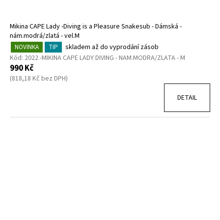
Mikina CAPE Lady -Diving is a Pleasure Snakesub - Dámská -
nám.modrá/zlatá - vel.M
skladem až do vyprodání zásob
NOVINKA
TIP
Kód:
2022 -MIKINA CAPE LADY DIVING - NAM.MODRA/ZLATA - M
990 Kč
(818,18 Kč bez DPH)
DETAIL