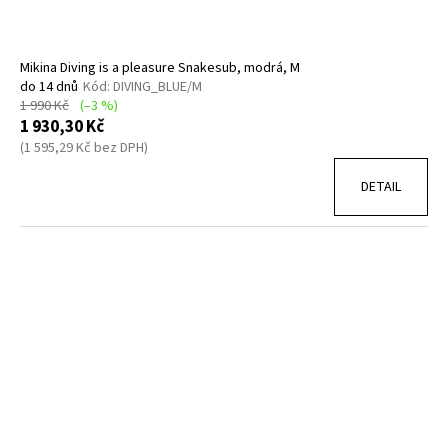
Mikina Diving is a pleasure Snakesub, modrá, M
do 14 dnů
Kód:
DIVING_BLUE/M
1 990 Kč
(–3 %)
1 930,30 Kč
(1 595,29 Kč bez DPH)
DETAIL