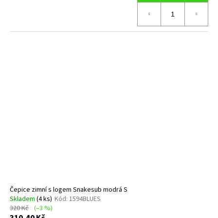
Čepice zimní s logem Snakesub modrá S
Skladem
(4 ks)
Kód:
1594BLUES
320 Kč
(–3 %)