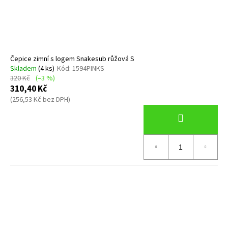
Čepice zimní s logem Snakesub růžová S
Skladem
(4 ks)
Kód:
1594PINKS
320 Kč
(–3 %)
310,40 Kč
(256,53 Kč bez DPH)