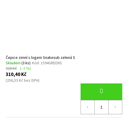
Čepice zimní s logem Snakesub zelená S
Skladem
(3 ks)
Kód:
1594GREENS
320 Kč
(–3 %)
310,40 Kč
(256,53 Kč bez DPH)