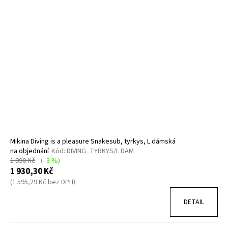
Mikina Diving is a pleasure Snakesub, tyrkys, L dámská
na objednání
Kód:
DIVING_TYRKYS/L DAM
1 990 Kč
(–3 %)
1 930,30 Kč
(1 595,29 Kč bez DPH)
DETAIL