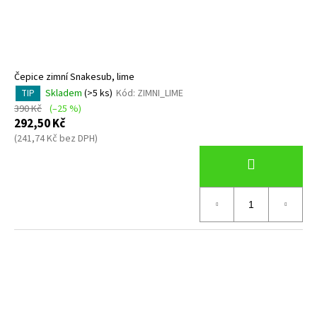
d
č
u
u
j
k
e
t
m
ů
Čepice zimní Snakesub, lime
e
Skladem
(>5 ks)
Kód:
ZIMNI_LIME
TIP
390 Kč
(–25 %)
NEOPREN
292,50 Kč
REVEL
(241,74 Kč bez DPH)
FULL
SUIT
-
MEN
-
3/2MM
-
BARE
-
VEL.
L
4
990
Kč