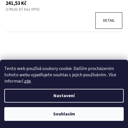
241,53 Kč
(199,61 Kč bez DPH)
DETAIL
Tento web používá soubory cookie. Dalším procházením
tohoto webu vyjadřujete souhlas s jejich používáním.. Více
informací
zde
.
Nastavení
Souhlasím
Tílko CORE -Diving is a Pleasure Snakesub - Dámské - černá/růžová -