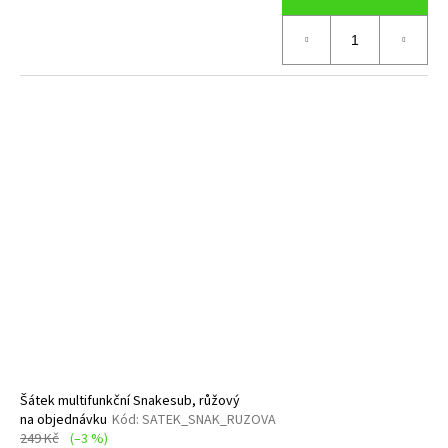
Šátek multifunkční Snakesub, růžový
na objednávku
Kód:
SATEK_SNAK_RUZOVA
249 Kč
(–3 %)