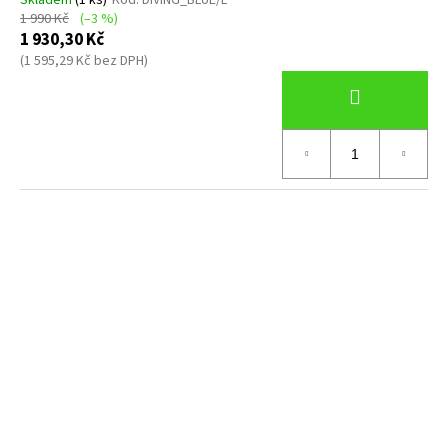
Skladem
(1 ks)
Kód:
DIVING_BLUE/L
1 990 Kč
(–3 %)
1 930,30 Kč
(1 595,29 Kč bez DPH)