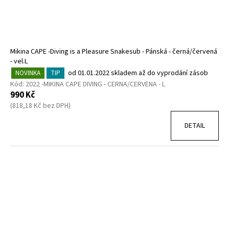
Mikina CAPE -Diving is a Pleasure Snakesub - Pánská - černá/červená
- vel.L
od 01.01.2022 skladem až do vyprodání zásob
NOVINKA
TIP
Kód:
2022 -MIKINA CAPE DIVING - CERNA/CERVENA - L
990 Kč
(818,18 Kč bez DPH)
DETAIL