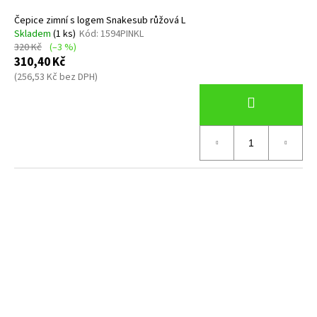
Čepice zimní s logem Snakesub růžová L
Skladem
(1 ks)
Kód:
1594PINKL
320 Kč
(–3 %)
310,40 Kč
(256,53 Kč bez DPH)