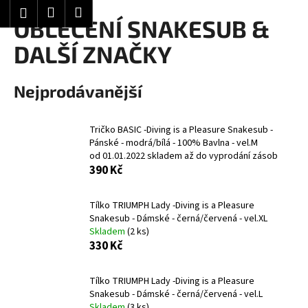
K
Hledat
Nákupní
Menu
Přihlášení
Přejít
OBLEČENÍ SNAKESUB &
o
Zpět
Zpět
na
košík
š
DALŠÍ ZNAČKY
obsah
í
C
k
Nejprodávanější
o
p
o
Tričko BASIC -Diving is a Pleasure Snakesub -
Pánské - modrá/bílá - 100% Bavlna - vel.M
t
od 01.01.2022 skladem až do vyprodání zásob
ř
390 Kč
e
b
Tílko TRIUMPH Lady -Diving is a Pleasure
u
Snakesub - Dámské - černá/červená - vel.XL
Skladem
(2 ks)
j
330 Kč
e
t
Tílko TRIUMPH Lady -Diving is a Pleasure
e
Snakesub - Dámské - černá/červená - vel.L
n
Skladem
(3 ks)