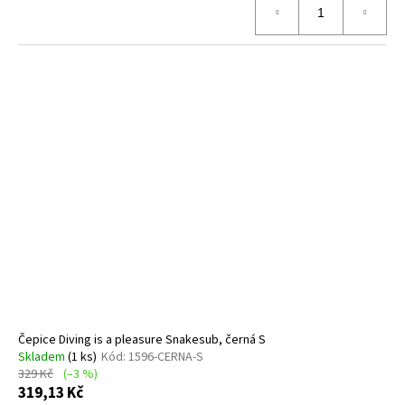
Čepice Diving is a pleasure Snakesub, černá S
Skladem
(1 ks)
Kód:
1596-CERNA-S
329 Kč
(–3 %)
319,13 Kč