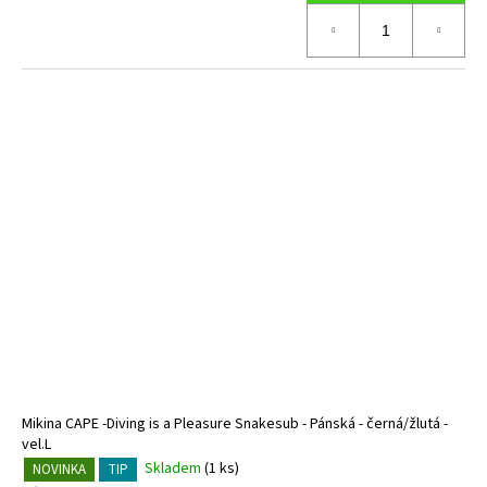
Mikina CAPE -Diving is a Pleasure Snakesub - Pánská - černá/žlutá -
vel.L
Skladem
(1 ks)
NOVINKA
TIP