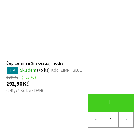
Čepice zimní Snakesub, modrá
Skladem
(>5 ks)
Kód:
ZIMNI_BLUE
TIP
390 Kč
(–25 %)
292,50 Kč
(241,74 Kč bez DPH)