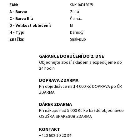
č
EAN
:
SNK-04013025
u
A - Barva
:
Zlatá
j
C - Barva III.
:
Černá..
e
D - Velikost oblečení
:
M
m
H - Typ
:
Dámský
e
Značka
:
Snakesub
ZÁTĚŽ
GARANCE DORUČENÍ DO 2. DNE
TWIN
Objednejte zboží skladem a expedujeme do
4
24 hodin
KG
1
DOPRAVA ZDARMA
219,40
Při objednávce nad 4 000 Kč DOPRAVA po ČR
Kč
ZDARMA
DÁREK ZDARMA
Při nákupu nad 5 000 Kč ke každé objednávce
OSUŠKA SNAKESUB ZDARMA
KONTAKT
+420 602 10 20 34