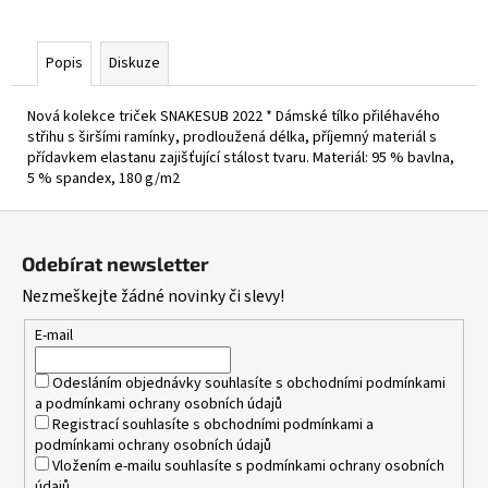
Popis
Diskuze
Nová kolekce triček SNAKESUB 2022 * Dámské tílko přiléhavého
střihu s širšími ramínky, prodloužená délka, příjemný materiál s
přídavkem elastanu zajišťující stálost tvaru. Materiál: 95 % bavlna,
5 % spandex, 180 g/m2
Z
á
Odebírat newsletter
p
Nezmeškejte žádné novinky či slevy!
a
t
E-mail
í
Odesláním objednávky souhlasíte s
obchodními podmínkami
a
podmínkami ochrany osobních údajů
Registrací souhlasíte s
obchodními podmínkami
a
podmínkami ochrany osobních údajů
Vložením e-mailu souhlasíte s
podmínkami ochrany osobních
údajů