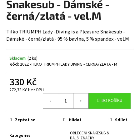
Snakesub - Dámské -
a
černá/zlatá - vel.M
j
í
t
Tílko TRIUMPH Lady -Diving is a Pleasure Snakesub -
Dámské - černá/zlatá - 95 % bavlna, 5 % spandex - vel.M
?
Skladem
(2 ks)
Kód:
2022 -TILKO TRIUMPH LADY DIVING - CERNA/ZLATA - M
HLEDAT
330 Kč
272,73 Kč bez DPH
Měrná
D
DO KOŠÍKU
cena:
o
p
o
Zeptat se
Hlídat
Sdílet
r
OBLEČENÍ SNAKESUB &
u
Kategorie
:
DALŠÍ ZNAČKY