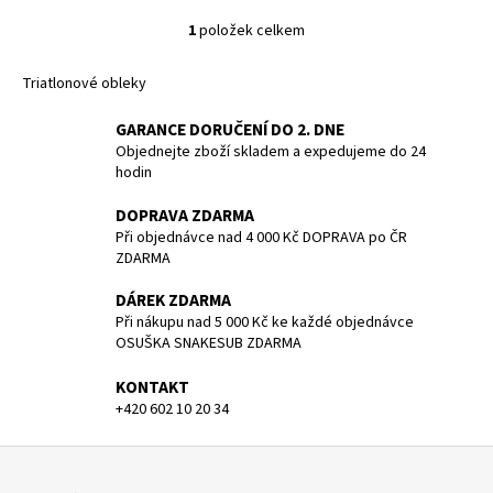
č
u
1
položek celkem
O
j
v
e
Triatlonové obleky
l
m
á
e
GARANCE DORUČENÍ DO 2. DNE
d
Objednejte zboží skladem a expedujeme do 24
a
hodin
c
BATERIE
PANASONIC
í
DOPRAVA ZDARMA
CR123A/1BP/
p
Při objednávce nad 4 000 Kč DOPRAVA po ČR
CENA
r
ZDARMA
ZA
KUS
v
DÁREK ZDARMA
k
85
Při nákupu nad 5 000 Kč ke každé objednávce
Kč
y
OSUŠKA SNAKESUB ZDARMA
v
ý
KONTAKT
p
+420 602 10 20 34
i
s
Z
u
á