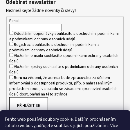
Odebírat newsletter
p
Nezmeškejte žádné novinky či slevy!
a
t
E-mail
í
Odesláním objednávky souhlasíte s
obchodními podmínkami
a
podmínkami ochrany osobních údajů
Registrací souhlasíte s
obchodními podmínkami
a
podmínkami ochrany osobních údajů
Vložením e-mailu souhlasíte s
podmínkami ochrany osobních
údajů
Vložením zprávy souhlasíte s
podmínkami ochrany osobních
údajů
Beru na vědomí, že adresa bude zpracována za účelem
informování o dostupnosti produktu, příp. o nahrazení jiným
produktem apod., v souladu se zásadami zpracování osobních
údajů dostupnými na této stránce.
PŘIHLÁSIT SE
Tento web používá soubory cookie. Dalším procházením
tohoto webu vyjadřujete souhlas s jejich používáním.. Více