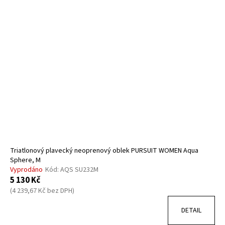
r
ý
a
o
p
j
d
i
í
u
s
t
k
p
?
t
r
ů
o
d
u
HLEDAT
k
t
ů
Triatlonový plavecký neoprenový oblek PURSUIT WOMEN Aqua
D
Sphere, M
Vyprodáno
Kód:
AQS SU232M
o
5 130 Kč
p
(4 239,67 Kč bez DPH)
o
r
DETAIL
u