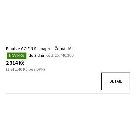
Ploutve GO FIN Scubapro - Černá - M-L
do 3 dnů
Kód:
25.740.300
NOVINKA
2 314 Kč
(1 912,40 Kč bez DPH)
DETAIL