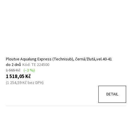
Ploutve Aqualung Express (Technisub), černá/žlutá,vel.40-41
do 2 dnů
Kód:
TE 224500
1 565 Kč
(–3 %)
1 518,05 Kč
(1 254,59 Kč bez DPH)
DETAIL