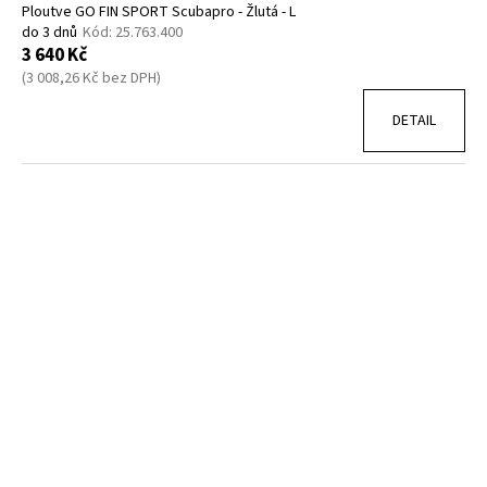
Ploutve GO FIN SPORT Scubapro - Žlutá - L
do 3 dnů
Kód:
25.763.400
3 640 Kč
(3 008,26 Kč bez DPH)
DETAIL