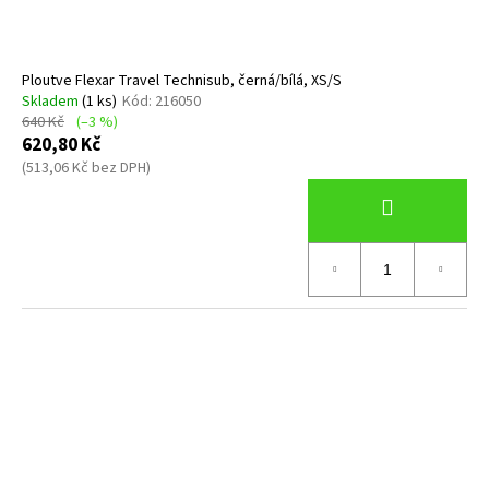
Ploutve Flexar Travel Technisub, černá/bílá, XS/S
Skladem
(1 ks)
Kód:
216050
640 Kč
(–3 %)
620,80 Kč
(513,06 Kč bez DPH)