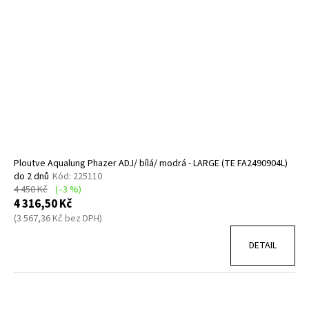
Ploutve Aqualung Phazer ADJ/ bílá/ modrá - LARGE (TE FA2490904L)
do 2 dnů
Kód:
225110
4 450 Kč
(–3 %)
4 316,50 Kč
(3 567,36 Kč bez DPH)
DETAIL