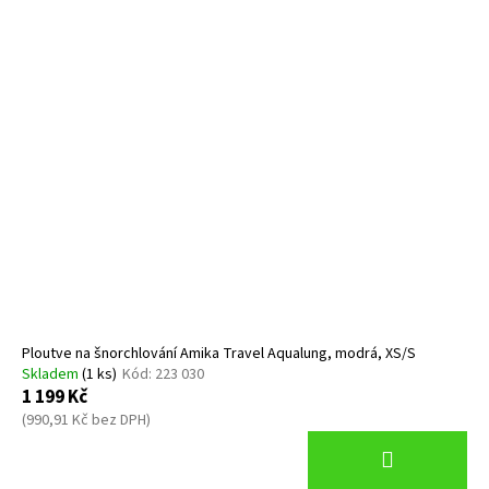
Ploutve na šnorchlování Amika Travel Aqualung, modrá, XS/S
Skladem
(1 ks)
Kód:
223 030
1 199 Kč
(990,91 Kč bez DPH)