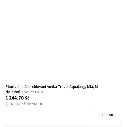
Ploutve na šnorchlování Amika Travel Aqualung, bílá, M
do 2 dnů
Kód:
223 010
1 244,70 Kč
(1 028,68 Kč bez DPH)
DETAIL