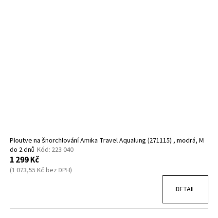
Ploutve na šnorchlování Amika Travel Aqualung (271115) , modrá, M
do 2 dnů
Kód:
223 040
1 299 Kč
(1 073,55 Kč bez DPH)
DETAIL