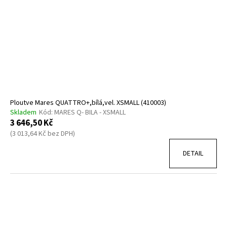
Ploutve Mares QUATTRO+,bílá,vel. XSMALL (410003)
Skladem
Kód:
MARES Q- BILA - XSMALL
3 646,50 Kč
(3 013,64 Kč bez DPH)
DETAIL