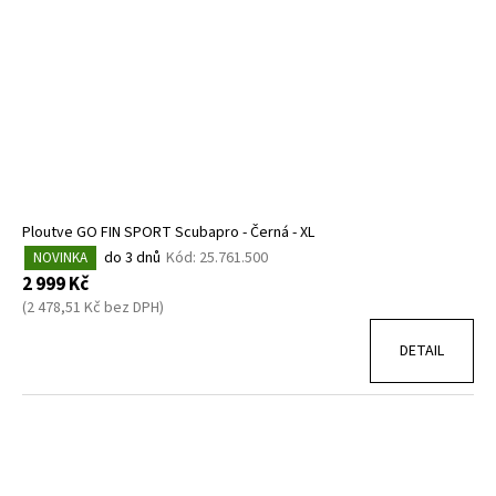
Ploutve GO FIN SPORT Scubapro - Černá - XL
do 3 dnů
Kód:
25.761.500
NOVINKA
2 999 Kč
(2 478,51 Kč bez DPH)
DETAIL