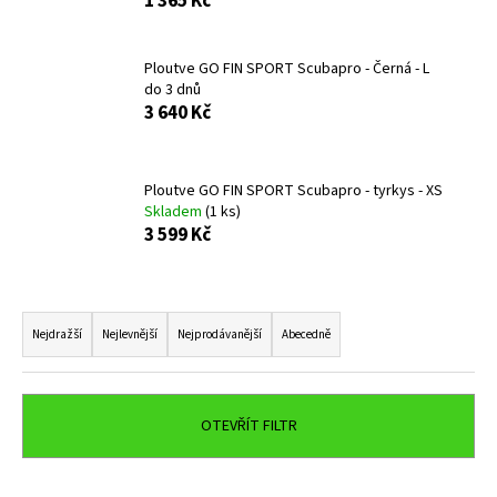
1 365 Kč
a
j
Ploutve GO FIN SPORT Scubapro - Černá - L
í
do 3 dnů
t
3 640 Kč
?
Ploutve GO FIN SPORT Scubapro - tyrkys - XS
Skladem
(1 ks)
3 599 Kč
HLEDAT
Ř
a
Nejdražší
Nejlevnější
Nejprodávanější
Abecedně
D
z
o
e
p
n
o
OTEVŘÍT FILTR
í
r
u
p
V