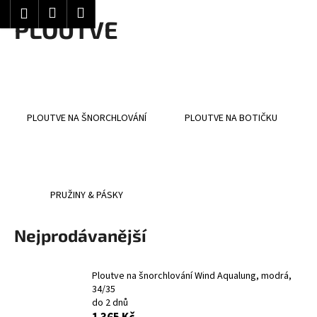
K
Hledat
Nákupní
Menu
Přihlášení
Přejít
PLOUTVE
o
Zpět
Zpět
na
košík
š
obsah
í
C
k
o
p
PLOUTVE NA ŠNORCHLOVÁNÍ
PLOUTVE NA BOTIČKU
o
t
ř
e
PRUŽINY & PÁSKY
b
u
Nejprodávanější
j
e
Ploutve na šnorchlování Wind Aqualung, modrá,
t
34/35
e
do 2 dnů
n