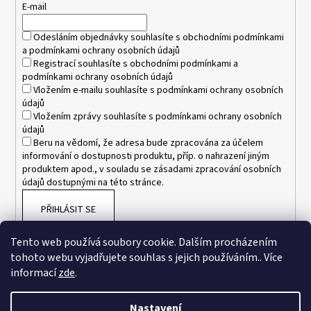
t
E-mail
í
Odesláním objednávky souhlasíte s
obchodními podmínkami
a
podmínkami ochrany osobních údajů
Registrací souhlasíte s
obchodními podmínkami
a
podmínkami ochrany osobních údajů
Vložením e-mailu souhlasíte s
podmínkami ochrany osobních
údajů
Vložením zprávy souhlasíte s
podmínkami ochrany osobních
údajů
Beru na vědomí, že adresa bude zpracována za účelem
informování o dostupnosti produktu, příp. o nahrazení jiným
produktem apod., v souladu se zásadami zpracování osobních
údajů dostupnými na této stránce.
PŘIHLÁSIT SE
Tento web používá soubory cookie. Dalším procházením
tohoto webu vyjadřujete souhlas s jejich používáním.. Více
informací
zde
.
Nastavení