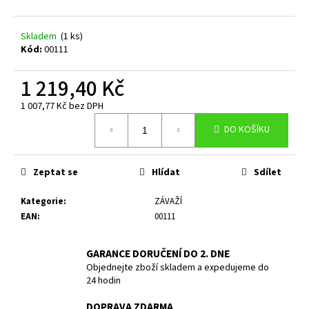
a
j
Skladem
(1 ks)
Kód:
00111
í
t
1 219,40 Kč
?
1 007,77 Kč bez DPH
Měrná
DO KOŠÍKU
cena:
HLEDAT
Zeptat se
Hlídat
Sdílet
Kategorie
:
ZÁVAŽÍ
EAN
:
00111
D
o
p
GARANCE DORUČENÍ DO 2. DNE
o
Objednejte zboží skladem a expedujeme do
r
24 hodin
u
DOPRAVA ZDARMA