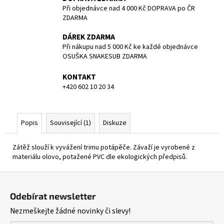
č
Při objednávce nad 4 000 Kč DOPRAVA po ČR
u
ZDARMA
j
e
DÁREK ZDARMA
m
Při nákupu nad 5 000 Kč ke každé objednávce
e
OSUŠKA SNAKESUB ZDARMA
KONTAKT
ZÁTĚŽ
+420 602 10 20 34
TWIN
4
KG
Popis
Související (1)
Diskuze
1
219,40
Kč
Zátěž slouží k vyvážení trimu potápěče. Závaží je vyrobené z
materiálu olovo, potažené PVC dle ekologických předpisů.
Z
á
Odebírat newsletter
p
Nezmeškejte žádné novinky či slevy!
a