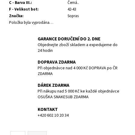
č
C - Barva III.
:
Černá..
u
F - Velikost bot
:
42-43
j
Značka
:
Sopras
e
Položka byla vyprodána…
m
e
GARANCE DORUČENÍ DO 2. DNE
Objednejte zboží skladem a expedujeme do
24 hodin
1.STUPEŇ
DS4,
DIN
DOPRAVA ZDARMA
300
Při objednávce nad 4 000 Kč DOPRAVA po ČR
BAR
ZDARMA
4
DÁREK ZDARMA
461,80
Kč
Při nákupu nad 5 000 Kč ke každé objednávce
OSUŠKA SNAKESUB ZDARMA
KONTAKT
+420 602 10 20 34