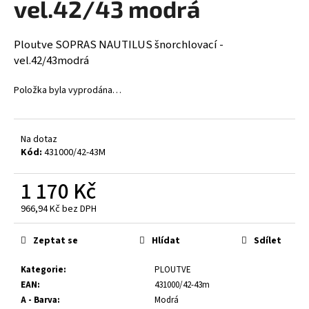
vel.42/43 modrá
a
j
Ploutve SOPRAS NAUTILUS šnorchlovací -
í
vel.42/43modrá
t
?
Položka byla vyprodána…
Na dotaz
Kód:
431000/42-43M
HLEDAT
1 170 Kč
966,94 Kč bez DPH
D
Měrná
o
cena:
Zeptat se
Hlídat
Sdílet
p
o
Kategorie
:
PLOUTVE
r
EAN
:
431000/42-43m
u
A - Barva
:
Modrá