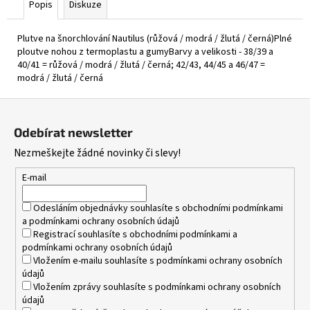
Popis
Diskuze
Plutve na šnorchlování Nautilus (růžová / modrá / žlutá / černá)Plné
ploutve nohou z termoplastu a gumyBarvy a velikosti - 38/39 a
40/41 = růžová / modrá / žlutá / černá; 42/43, 44/45 a 46/47 =
modrá / žlutá / černá
Z
á
Odebírat newsletter
p
Nezmeškejte žádné novinky či slevy!
a
t
E-mail
í
Odesláním objednávky souhlasíte s
obchodními podmínkami
a
podmínkami ochrany osobních údajů
Registrací souhlasíte s
obchodními podmínkami
a
podmínkami ochrany osobních údajů
Vložením e-mailu souhlasíte s
podmínkami ochrany osobních
údajů
Vložením zprávy souhlasíte s
podmínkami ochrany osobních
údajů