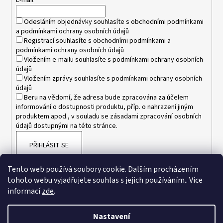
t
E-mail
č
u
í
Odesláním objednávky souhlasíte s
obchodními podmínkami
j
a
podmínkami ochrany osobních údajů
e
Registrací souhlasíte s
obchodními podmínkami
a
m
podmínkami ochrany osobních údajů
e
Vložením e-mailu souhlasíte s
podmínkami ochrany osobních
údajů
Vložením zprávy souhlasíte s
podmínkami ochrany osobních
POTÁPĚČSKÁ
údajů
MASKA
Beru na vědomí, že adresa bude zpracována za účelem
LARGE
informování o dostupnosti produktu, příp. o nahrazení jiným
1
produktem apod., v souladu se zásadami zpracování osobních
390
údajů dostupnými na této stránce.
Kč
PŘIHLÁSIT SE
Tento web používá soubory cookie. Dalším procházením
tohoto webu vyjadřujete souhlas s jejich používáním.. Více
informací
zde
.
Nastavení