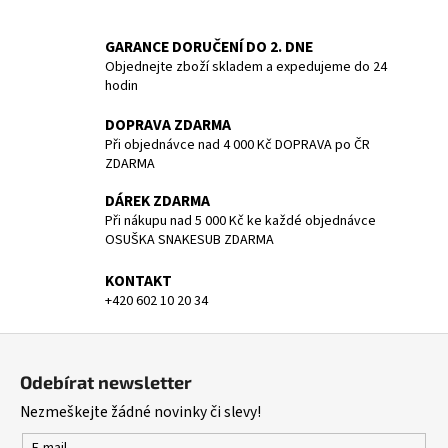
a
GARANCE DORUČENÍ DO 2. DNE
j
Objednejte zboží skladem a expedujeme do 24
í
hodin
t
DOPRAVA ZDARMA
?
Při objednávce nad 4 000 Kč DOPRAVA po ČR
ZDARMA
DÁREK ZDARMA
Při nákupu nad 5 000 Kč ke každé objednávce
HLEDAT
OSUŠKA SNAKESUB ZDARMA
KONTAKT
+420 602 10 20 34
D
o
Z
p
á
Odebírat newsletter
o
p
r
Nezmeškejte žádné novinky či slevy!
a
u