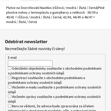
Plutve na šnorchlování Nautilus (růžová / modrá / žlutá / černá)Plné
ploutve nohou z termoplastu a gumyBarvy a velikosti - 38/39 a
40/41 = růžová / modrá / žlutá / černá; 42/43, 44/45 a 46/47 =
modrá / žlutá / černá
Z
á
Odebírat newsletter
p
Nezmeškejte žádné novinky či slevy!
a
t
E-mail
í
Odesláním objednávky souhlasíte s
obchodními podmínkami
a
podmínkami ochrany osobních údajů
Registrací souhlasíte s
obchodními podmínkami
a
podmínkami ochrany osobních údajů
Vložením e-mailu souhlasíte s
podmínkami ochrany osobních
údajů
Vložením zprávy souhlasíte s
podmínkami ochrany osobních
údajů
Beru na vědomí, že adresa bude zpracována za účelem
informování o dostupnosti produktu, příp. o nahrazení jiným