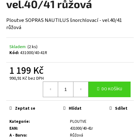
vel.40/41 růžová
a
j
Ploutve SOPRAS NAUTILUS šnorchlovací - vel.40/41
í
růžová
t
?
Skladem
(2 ks)
Kód:
431000/40-41R
1 199 Kč
HLEDAT
990,91 Kč bez DPH
Měrná
DO KOŠÍKU
cena:
D
o
Zeptat se
Hlídat
Sdílet
p
o
Kategorie
:
PLOUTVE
r
EAN
:
431000/40-41r
u
A - Barva
:
Růžová