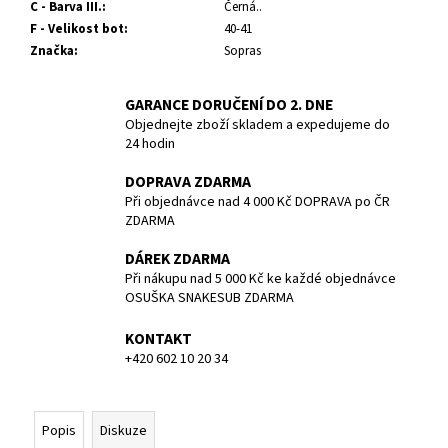
č
C - Barva III.
:
Černá..
u
F - Velikost bot
:
40-41
j
Značka
:
Sopras
e
m
GARANCE DORUČENÍ DO 2. DNE
e
Objednejte zboží skladem a expedujeme do
24 hodin
POTÁPĚČSKÁ
DOPRAVA ZDARMA
MASKA
Při objednávce nad 4 000 Kč DOPRAVA po ČR
SMALL
ZDARMA
1
197
DÁREK ZDARMA
Kč
Při nákupu nad 5 000 Kč ke každé objednávce
OSUŠKA SNAKESUB ZDARMA
KONTAKT
+420 602 10 20 34
Popis
Diskuze