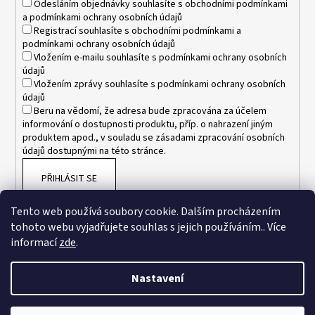
Odesláním objednávky souhlasíte s
obchodními podmínkami
a
podmínkami ochrany osobních údajů
Registrací souhlasíte s
obchodními podmínkami
a
podmínkami ochrany osobních údajů
Vložením e-mailu souhlasíte s
podmínkami ochrany osobních
údajů
Vložením zprávy souhlasíte s
podmínkami ochrany osobních
údajů
Beru na vědomí, že adresa bude zpracována za účelem
informování o dostupnosti produktu, příp. o nahrazení jiným
produktem apod., v souladu se zásadami zpracování osobních
údajů dostupnými na této stránce.
PŘIHLÁSIT SE
Tento web používá soubory cookie. Dalším procházením
tohoto webu vyjadřujete souhlas s jejich používáním.. Více
informací
zde
.
Nastavení
Vytvořil Shoptet