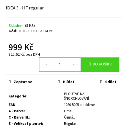
a
IDEA 3 - HF regular
j
í
Skladem
(5 KS)
t
Kód:
1030-5005 BLACKLIME
?
999 Kč
825,62 Kč bez DPH
Měrná
DO KOŠÍKU
cena:
HLEDAT
Zeptat se
Hlídat
Sdílet
D
PLOUTVE NA
Kategorie
:
o
ŠNORCHLOVÁNÍ
p
EAN
:
1030-5005 blacklime
o
A - Barva
:
Lime
r
C - Barva III.
:
Černá..
u
E - Velikost ploutví
:
Regular