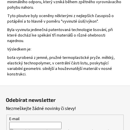
minimálního odporu, který vzniká během zpětného vyrovnávacího
pohybu nahoru.
Tyto ploutve byly oceněny některými z nejlepších časopisů o
potápění a to hlavně v poměru "vyvinuté úsilí/výkon".
Byla vyvinuta jedinečná patentovaná technologie lisování, při
které dochází ke spékání tří materiálů o různé ohebnosti
najednou.
Výsledkem je:
bota vyrobená z jemné, pružné termoplastické pryže. měkký,
elastický technopolymer, v centrální části listu, poskytující
variabilní geometrii. silnější a houževnatější materiál v nosné
konstrukci.
Z
á
Odebírat newsletter
p
Nezmeškejte žádné novinky či slevy!
a
t
E-mail
í