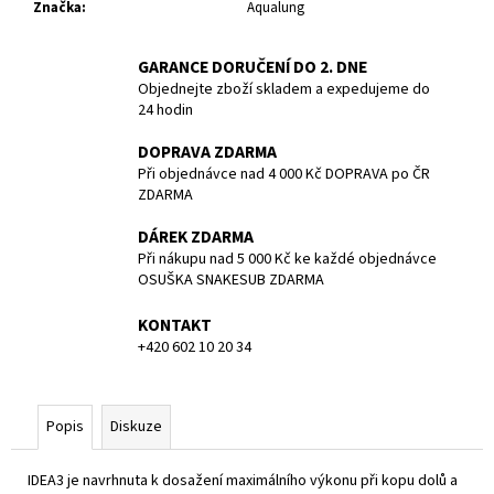
č
Značka
:
Aqualung
u
j
GARANCE DORUČENÍ DO 2. DNE
e
Objednejte zboží skladem a expedujeme do
m
24 hodin
e
DOPRAVA ZDARMA
Při objednávce nad 4 000 Kč DOPRAVA po ČR
ZÁTĚŽ
ZDARMA
TWIN
4
DÁREK ZDARMA
KG
Při nákupu nad 5 000 Kč ke každé objednávce
1
OSUŠKA SNAKESUB ZDARMA
219,40
Kč
KONTAKT
+420 602 10 20 34
Popis
Diskuze
IDEA3 je navrhnuta k dosažení maximálního výkonu při kopu dolů a