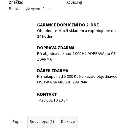
č
Značka
:
Aqualung
u
Položka byla vyprodána…
j
e
GARANCE DORUČENÍ DO 2. DNE
m
Objednejte zboží skladem a expedujeme do
e
24 hodin
DOPRAVA ZDARMA
KAPSA
Při objednávce nad 4 000 Kč DOPRAVA po ČR
PŘÍDAVNÁ
ZDARMA
NA
SUCHÝ
DÁREK ZDARMA
OBLEK
DUX
Při nákupu nad 5 000 Kč ke každé objednávce
OSUŠKA SNAKESUB ZDARMA
684
Kč
Původně:
KONTAKT
720
+420 602 10 20 34
Kč
Popis
Související (1)
Diskuze