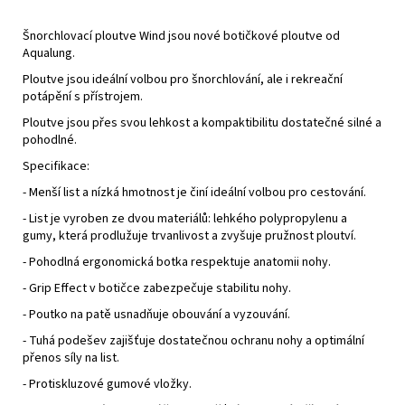
Šnorchlovací ploutve Wind jsou nové botičkové ploutve od
Aqualung.
Ploutve jsou ideální volbou pro šnorchlování, ale i rekreační
potápění s přístrojem.
Ploutve jsou přes svou lehkost a kompaktibilitu dostatečné silné a
pohodlné.
Specifikace:
- Menší list a nízká hmotnost je činí ideální volbou pro cestování.
- List je vyroben ze dvou materiálů: lehkého polypropylenu a
gumy, která prodlužuje trvanlivost a zvyšuje pružnost ploutví.
- Pohodlná ergonomická botka respektuje anatomii nohy.
- Grip Effect v botičce zabezpečuje stabilitu nohy.
- Poutko na patě usnadňuje obouvání a vyzouvání.
- Tuhá podešev zajišťuje dostatečnou ochranu nohy a optimální
přenos síly na list.
- Protiskluzové gumové vložky.