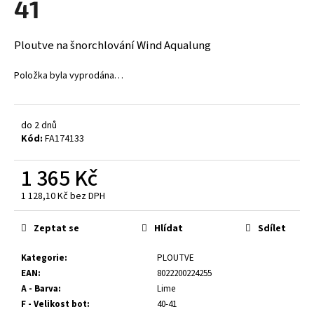
41
a
j
Ploutve na šnorchlování Wind Aqualung
í
t
Položka byla vyprodána…
?
do 2 dnů
Kód:
FA174133
HLEDAT
1 365 Kč
1 128,10 Kč bez DPH
Měrná
cena:
D
Zeptat se
Hlídat
Sdílet
o
p
Kategorie
:
PLOUTVE
o
EAN
:
8022200224255
r
A - Barva
:
Lime
u
F - Velikost bot
:
40-41