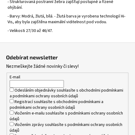
- Strukturovaná postranní žebra zajišťují postupné a řízené
ohýbání.
- Barvy: Modrá, žlutá, bílá. - Žlutá barva je vyrobena technologií Hi-
Vis, aby byla zajištěna maximální viditelnost pod vodou.
- Velikosti 27/30 až 46/47.
Z
á
Odebírat newsletter
p
Nezmeškejte žádné novinky či slevy!
a
t
E-mail
í
Odesláním objednávky souhlasíte s
obchodními podmínkami
a
podmínkami ochrany osobních údajů
Registrací souhlasíte s
obchodními podmínkami
a
podmínkami ochrany osobních údajů
Vložením e-mailu souhlasíte s
podmínkami ochrany osobních
údajů
Vložením zprávy souhlasíte s
podmínkami ochrany osobních
údajů