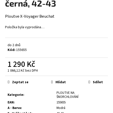
černá, 42-43
a
j
Ploutve X-Voyager Beuchat
í
t
Položka byla vyprodána…
?
do 2 dnů
Kód:
155655
HLEDAT
1 290 Kč
1 066,12 Kč bez DPH
Měrná
cena:
D
Zeptat se
Hlídat
Sdílet
o
p
PLOUTVE NA
Kategorie
:
o
ŠNORCHLOVÁNÍ
r
EAN
:
155655
u
A - Barva
:
Modrá