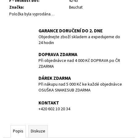
č
F - Velikost bot
:
42-43
u
Značka
:
Beuchat
j
Položka byla vyprodána…
e
m
GARANCE DORUČENÍ DO 2. DNE
e
Objednejte zboží skladem a expedujeme do
24 hodin
POTÁPĚČSKÁ
DOPRAVA ZDARMA
MASKA
Při objednávce nad 4 000 Kč DOPRAVA po ČR
MEDIUM
ZDARMA
1
190
DÁREK ZDARMA
Kč
Při nákupu nad 5 000 Kč ke každé objednávce
OSUŠKA SNAKESUB ZDARMA
KONTAKT
+420 602 10 20 34
Popis
Diskuze