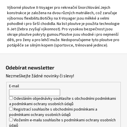
Výborné ploutve X-Voyager pro rekreační šnorchlování.Jejich
konstrukce je založena na dvou různých matriálech, což zaručuje
výbornou flexibilitu.Botičky na X-Voyager jsou měkké a velmi
pohodlné i pro širší chodidla. Na list ploutve je použita technologie
X-Jet (žebra zvyšují výkonnost). Pro vysokou bezpečnost jsou
okraje ploutve pokryty gumou.Ploutve jsou vhodné i pro nejmenší
děti, pro ženy a pro lehčí muže. Nedoporučujeme tyto ploutve pro
potápěče se silným kopem (sportovce, trénované jedince).
Z
á
Odebírat newsletter
p
Nezmeškejte žádné novinky či slevy!
a
t
E-mail
í
Odesláním objednávky souhlasíte s
obchodními podmínkami
a
podmínkami ochrany osobních údajů
Registrací souhlasíte s
obchodními podmínkami
a
podmínkami ochrany osobních údajů
Vložením e-mailu souhlasíte s
podmínkami ochrany osobních
údajů