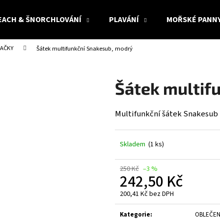
EACH & ŠNORCHLOVÁNÍ
PLAVÁNÍ
MOŘSKÉ PANN
NAČKY
Šátek multifunkční Snakesub, modrý
Co potřebujete najít?
Šátek multif
HLEDAT
Multifunkční šátek Snakesub
Doporučujeme
Skladem
(1 ks)
250 Kč
–3 %
242,50 Kč
200,41 Kč bez DPH
Měrná
cena:
Kategorie
:
OBLEČEN