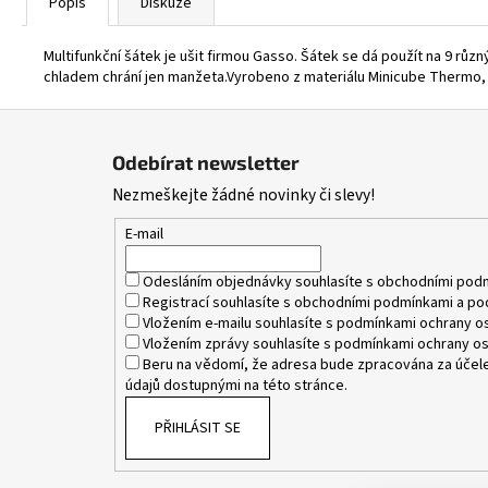
Popis
Diskuze
Multifunkční šátek je ušit firmou Gasso. Šátek se dá použít na 9 rů
chladem chrání jen manžeta.Vyrobeno z materiálu Minicube Thermo, 
Z
á
Odebírat newsletter
p
Nezmeškejte žádné novinky či slevy!
a
t
E-mail
í
Odesláním objednávky souhlasíte s
obchodními pod
Registrací souhlasíte s
obchodními podmínkami
a
po
Vložením e-mailu souhlasíte s
podmínkami ochrany os
Vložením zprávy souhlasíte s
podmínkami ochrany os
Beru na vědomí, že adresa bude zpracována za účele
údajů dostupnými na této stránce.
PŘIHLÁSIT SE