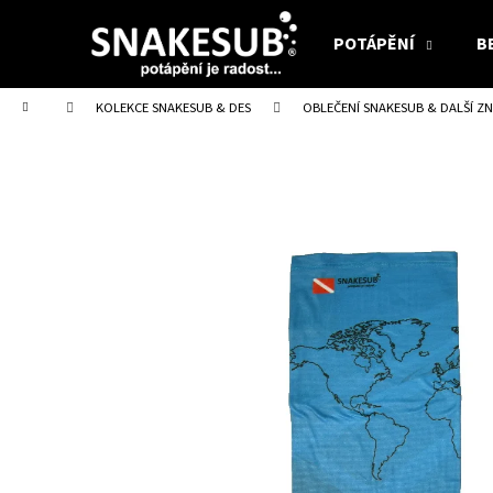
K
Přejít
na
o
POTÁPĚNÍ
B
obsah
Zpět
Zpět
š
do
do
í
Domů
KOLEKCE SNAKESUB & DES
OBLEČENÍ SNAKESUB & DALŠÍ Z
obchodu
obchodu
k