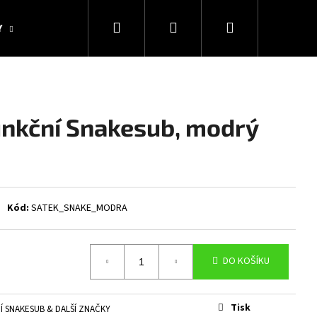
Hledat
Přihlášení
Nákupní
Y
KOLEKCE SNAKESUB & DES
DÁRKOVÉ POUKAZY
košík
unkční Snakesub, modrý
Kód:
SATEK_SNAKE_MODRA
DO KOŠÍKU
Následující
Tisk
Í SNAKESUB & DALŠÍ ZNAČKY