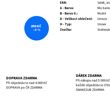
POTÁPĚČSKÁ MASKA SMALL
POTÁPĚČSKÁ MAS
EAN
:
Satek_s
1 197 Kč
1 190 Kč
A - Barva
:
Mix barev
B - Barva II.
:
Modrá
D - Velikost oblečení
:
Unisize
H - Typ
:
Unisex
250 KČ
Značka
:
Snakesub
–3 %
DÁREK ZDARMA
DOPRAVA ZDARMA
Při nákupu nad 5 000 Kč
Při objednávce nad 4 000 Kč
každé objednávce OS
DOPRAVA po ČR ZDARMA
SNAKESUB ZDARMA