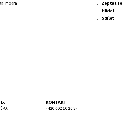
KA MEDIUM
Zeptat se
nak_modra
Hlídat
Sdílet
KONTAKT
 ke
UŠKA
+420 602 10 20 34