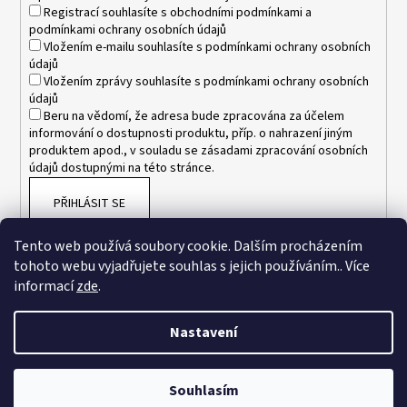
Registrací souhlasíte s
obchodními podmínkami
a
podmínkami ochrany osobních údajů
Vložením e-mailu souhlasíte s
podmínkami ochrany osobních
údajů
Vložením zprávy souhlasíte s
podmínkami ochrany osobních
údajů
Beru na vědomí, že adresa bude zpracována za účelem
informování o dostupnosti produktu, příp. o nahrazení jiným
produktem apod., v souladu se zásadami zpracování osobních
údajů dostupnými na této stránce.
PŘIHLÁSIT SE
Tento web používá soubory cookie. Dalším procházením
tohoto webu vyjadřujete souhlas s jejich používáním.. Více
informací
zde
.
Nastavení
Vytvořil Shoptet
Souhlasím
Copyright 2026
www.esnakesub.cz
. Všechna práva vyhrazena.