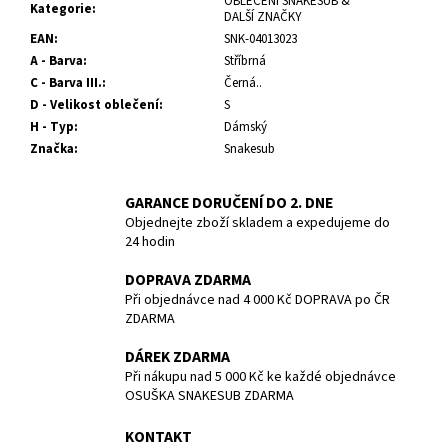
č
OBLEČENÍ SNAKESUB &
Kategorie
:
DALŠÍ ZNAČKY
u
EAN
:
SNK-04013023
j
A - Barva
:
Stříbrná
e
C - Barva III.
:
Černá..
m
D - Velikost oblečení
:
S
e
H - Typ
:
Dámský
Značka
:
Snakesub
NEOPREN
REVEL
GARANCE DORUČENÍ DO 2. DNE
FULL
SUIT
Objednejte zboží skladem a expedujeme do
-
24 hodin
MEN
-
DOPRAVA ZDARMA
3/2MM
Při objednávce nad 4 000 Kč DOPRAVA po ČR
-
ZDARMA
BARE
-
DÁREK ZDARMA
VEL.
L
Při nákupu nad 5 000 Kč ke každé objednávce
OSUŠKA SNAKESUB ZDARMA
4
990
Kč
KONTAKT