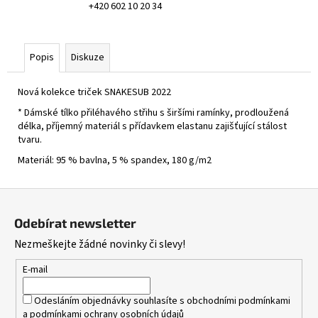
+420 602 10 20 34
Popis
Diskuze
Nová kolekce triček SNAKESUB 2022
* Dámské tílko přiléhavého střihu s širšími ramínky, prodloužená
délka, příjemný materiál s přídavkem elastanu zajišťující stálost
tvaru.
Materiál: 95 % bavlna, 5 % spandex, 180 g/m2
Z
á
Odebírat newsletter
p
Nezmeškejte žádné novinky či slevy!
a
t
E-mail
í
Odesláním objednávky souhlasíte s
obchodními podmínkami
a
podmínkami ochrany osobních údajů