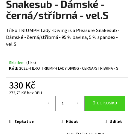
Snakesub - Dámské -
a
černá/stříbrná - vel.S
j
í
t
Tílko TRIUMPH Lady -Diving is a Pleasure Snakesub -
Dámské - černá/stříbrná - 95 % bavlna, 5 % spandex -
?
vel.S
Skladem
(1 ks)
Kód:
2022 -TILKO TRIUMPH LADY DIVING - CERNA/STRIBRNA - S
HLEDAT
330 Kč
272,73 Kč bez DPH
D
Měrná
o
DO KOŠÍKU
cena:
p
o
r
Zeptat se
Hlídat
Sdílet
u