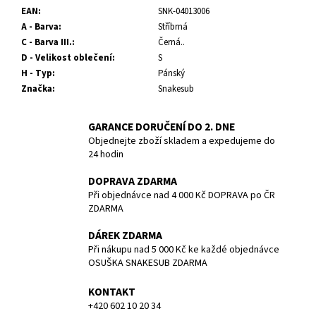
č
EAN
:
SNK-04013006
u
A - Barva
:
Stříbrná
j
C - Barva III.
:
Černá..
e
D - Velikost oblečení
:
S
m
H - Typ
:
Pánský
e
Značka
:
Snakesub
TRIČKO
GARANCE DORUČENÍ DO 2. DNE
BASIC
Objednejte zboží skladem a expedujeme do
-
24 hodin
DIVING
IS
A
DOPRAVA ZDARMA
PLEASURE
Při objednávce nad 4 000 Kč DOPRAVA po ČR
SNAKESUB
ZDARMA
-
PÁNSKÉ
DÁREK ZDARMA
-
Při nákupu nad 5 000 Kč ke každé objednávce
MODRÁ/BÍLÁ
OSUŠKA SNAKESUB ZDARMA
-
100%
BAVLNA
KONTAKT
-
+420 602 10 20 34
VEL.M