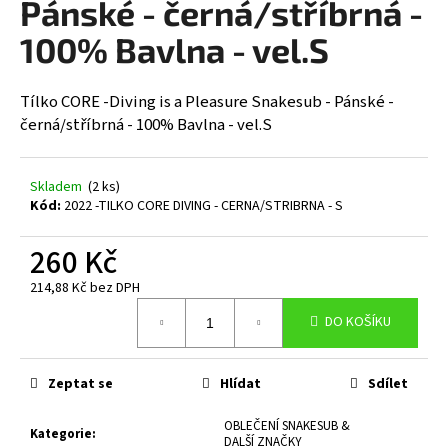
Pánské - černá/stříbrná -
a
100% Bavlna - vel.S
j
í
t
Tílko CORE -Diving is a Pleasure Snakesub - Pánské -
černá/stříbrná - 100% Bavlna - vel.S
?
Skladem
(2 ks)
Kód:
2022 -TILKO CORE DIVING - CERNA/STRIBRNA - S
HLEDAT
260 Kč
214,88 Kč bez DPH
Měrná
D
DO KOŠÍKU
cena:
o
p
o
Zeptat se
Hlídat
Sdílet
r
OBLEČENÍ SNAKESUB &
u
Kategorie
:
DALŠÍ ZNAČKY