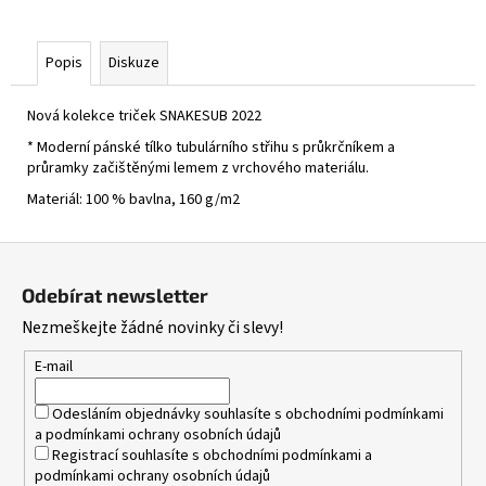
390
Kč
Popis
Diskuze
Nová kolekce triček SNAKESUB 2022
* Moderní pánské tílko tubulárního střihu s průkrčníkem a
průramky začištěnými lemem z vrchového materiálu.
Materiál: 100 % bavlna, 160 g/m2
Z
á
Odebírat newsletter
p
Nezmeškejte žádné novinky či slevy!
a
t
E-mail
í
Odesláním objednávky souhlasíte s
obchodními podmínkami
a
podmínkami ochrany osobních údajů
Registrací souhlasíte s
obchodními podmínkami
a
podmínkami ochrany osobních údajů