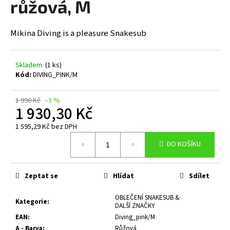
růžová, M
a
j
Mikina Diving is a pleasure Snakesub
í
t
?
Skladem
(1 ks)
Kód:
DIVING_PINK/M
1 990 Kč
–3 %
1 930,30 Kč
HLEDAT
1 595,29 Kč bez DPH
Měrná
DO KOŠÍKU
cena:
D
o
Zeptat se
Hlídat
Sdílet
p
o
OBLEČENÍ SNAKESUB &
Kategorie
:
DALŠÍ ZNAČKY
r
EAN
:
Diving_pink/M
u
A - Barva
:
Růžová