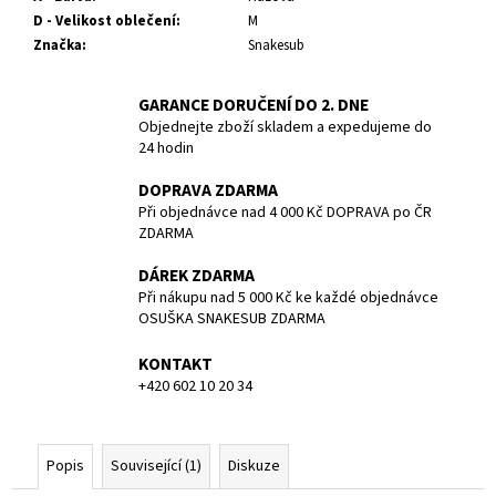
č
D - Velikost oblečení
:
M
u
Značka
:
Snakesub
j
e
m
GARANCE DORUČENÍ DO 2. DNE
e
Objednejte zboží skladem a expedujeme do
24 hodin
POTÁPĚČSKÁ
DOPRAVA ZDARMA
MASKA
Při objednávce nad 4 000 Kč DOPRAVA po ČR
MEDIUM
ZDARMA
1
DÁREK ZDARMA
190
Kč
Při nákupu nad 5 000 Kč ke každé objednávce
OSUŠKA SNAKESUB ZDARMA
KONTAKT
+420 602 10 20 34
Popis
Související (1)
Diskuze