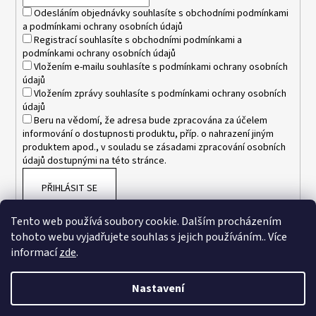
í
Odesláním objednávky souhlasíte s
obchodními podmínkami
a
podmínkami ochrany osobních údajů
Registrací souhlasíte s
obchodními podmínkami
a
podmínkami ochrany osobních údajů
Vložením e-mailu souhlasíte s
podmínkami ochrany osobních
údajů
Vložením zprávy souhlasíte s
podmínkami ochrany osobních
údajů
Beru na vědomí, že adresa bude zpracována za účelem
informování o dostupnosti produktu, příp. o nahrazení jiným
produktem apod., v souladu se zásadami zpracování osobních
údajů dostupnými na této stránce.
PŘIHLÁSIT SE
Tento web používá soubory cookie. Dalším procházením
tohoto webu vyjadřujete souhlas s jejich používáním.. Více
informací
zde
.
Nastavení
Vytvořil Shoptet