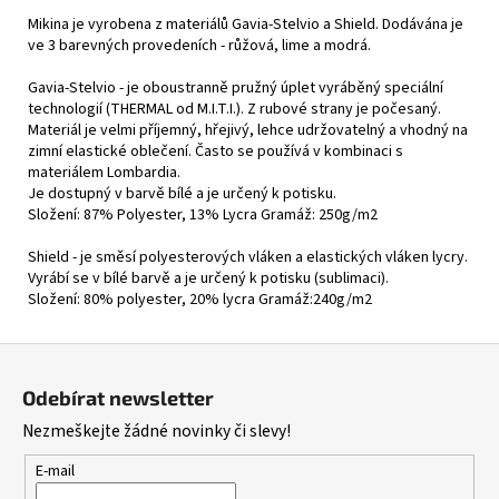
Mikina je vyrobena z materiálů Gavia-Stelvio a Shield. Dodávána je
ve 3 barevných provedeních - růžová, lime a modrá.
Gavia-Stelvio - je oboustranně pružný úplet vyráběný speciální
technologií (THERMAL od M.I.T.I.). Z rubové strany je počesaný.
Materiál je velmi příjemný, hřejivý, lehce udržovatelný a vhodný na
zimní elastické oblečení. Často se používá v kombinaci s
materiálem Lombardia.
Je dostupný v barvě bílé a je určený k potisku.
Složení: 87% Polyester, 13% Lycra Gramáž: 250g/m2
Shield - je směsí polyesterových vláken a elastických vláken lycry.
Vyrábí se v bílé barvě a je určený k potisku (sublimaci).
Složení: 80% polyester, 20% lycra Gramáž:240g/m2
Z
á
Odebírat newsletter
p
Nezmeškejte žádné novinky či slevy!
a
t
E-mail