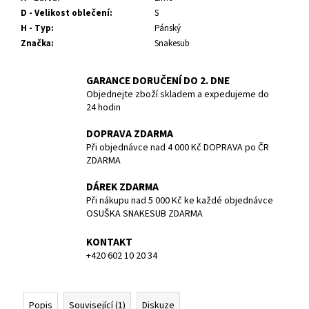
č
D - Velikost oblečení
:
S
u
H - Typ
:
Pánský
j
Značka
:
Snakesub
e
m
e
GARANCE DORUČENÍ DO 2. DNE
Objednejte zboží skladem a expedujeme do
24 hodin
POTÁPĚČSKÁ
MASKA
DOPRAVA ZDARMA
MEDIUM
Při objednávce nad 4 000 Kč DOPRAVA po ČR
1
ZDARMA
190
Kč
DÁREK ZDARMA
Při nákupu nad 5 000 Kč ke každé objednávce
OSUŠKA SNAKESUB ZDARMA
KONTAKT
+420 602 10 20 34
Popis
Související (1)
Diskuze