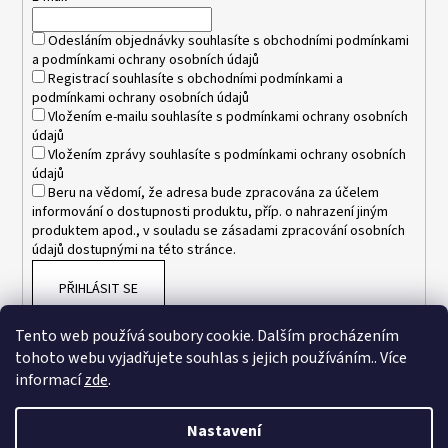
í
Odesláním objednávky souhlasíte s
obchodními podmínkami
a
podmínkami ochrany osobních údajů
Registrací souhlasíte s
obchodními podmínkami
a
podmínkami ochrany osobních údajů
Vložením e-mailu souhlasíte s
podmínkami ochrany osobních
údajů
Vložením zprávy souhlasíte s
podmínkami ochrany osobních
údajů
Beru na vědomí, že adresa bude zpracována za účelem
informování o dostupnosti produktu, příp. o nahrazení jiným
produktem apod., v souladu se zásadami zpracování osobních
údajů dostupnými na této stránce.
PŘIHLÁSIT SE
Tento web používá soubory cookie. Dalším procházením
tohoto webu vyjadřujete souhlas s jejich používáním.. Více
informací
zde
.
Nastavení