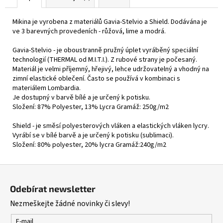
Mikina je vyrobena z materiálů Gavia-Stelvio a Shield. Dodávána je
ve 3 barevných provedeních - růžová, lime a modrá.
Gavia-Stelvio - je oboustranně pružný úplet vyráběný speciální
technologií (THERMAL od M.I.T.I.). Z rubové strany je počesaný.
Materiál je velmi příjemný, hřejivý, lehce udržovatelný a vhodný na
zimní elastické oblečení. Často se používá v kombinaci s
materiálem Lombardia.
Je dostupný v barvě bílé a je určený k potisku.
Složení: 87% Polyester, 13% Lycra Gramáž: 250g/m2
Shield - je směsí polyesterových vláken a elastických vláken lycry.
Vyrábí se v bílé barvě a je určený k potisku (sublimaci).
Složení: 80% polyester, 20% lycra Gramáž:240g/m2
Z
á
Odebírat newsletter
p
Nezmeškejte žádné novinky či slevy!
a
t
E-mail