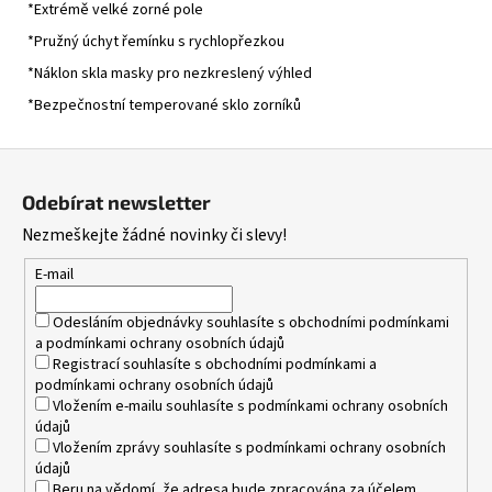
*Extrémě velké zorné pole
*Pružný úchyt řemínku s rychlopřezkou
*Náklon skla masky pro nezkreslený výhled
*Bezpečnostní temperované sklo zorníků
Z
á
Odebírat newsletter
p
Nezmeškejte žádné novinky či slevy!
a
t
E-mail
í
Odesláním objednávky souhlasíte s
obchodními podmínkami
a
podmínkami ochrany osobních údajů
Registrací souhlasíte s
obchodními podmínkami
a
podmínkami ochrany osobních údajů
Vložením e-mailu souhlasíte s
podmínkami ochrany osobních
údajů
Vložením zprávy souhlasíte s
podmínkami ochrany osobních
údajů
Beru na vědomí, že adresa bude zpracována za účelem