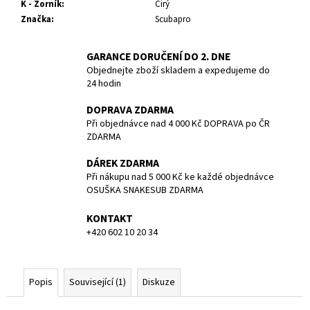
č
K - Zorník
:
Čirý
u
Značka
:
Scubapro
j
e
GARANCE DORUČENÍ DO 2. DNE
m
Objednejte zboží skladem a expedujeme do
e
24 hodin
DOPRAVA ZDARMA
BATERIE
Při objednávce nad 4 000 Kč DOPRAVA po ČR
PANASONIC
ZDARMA
CR123A/1BP/
CENA
DÁREK ZDARMA
ZA
KUS
Při nákupu nad 5 000 Kč ke každé objednávce
OSUŠKA SNAKESUB ZDARMA
85
Kč
KONTAKT
+420 602 10 20 34
Popis
Související (1)
Diskuze