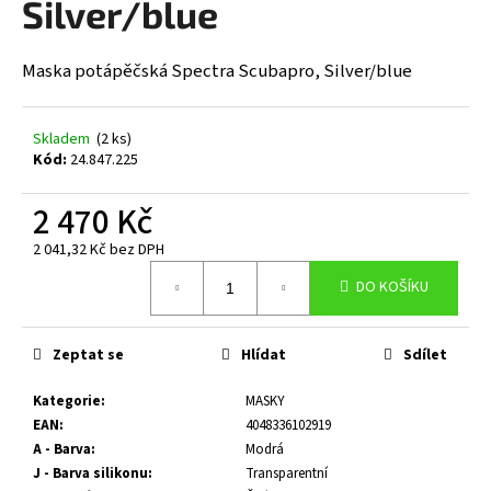
Silver/blue
a
j
Maska potápěčská Spectra Scubapro, Silver/blue
í
t
?
Skladem
(2 ks)
Kód:
24.847.225
2 470 Kč
2 041,32 Kč bez DPH
HLEDAT
Měrná
DO KOŠÍKU
cena:
D
Zeptat se
Hlídat
Sdílet
o
p
Kategorie
:
MASKY
o
EAN
:
4048336102919
r
A - Barva
:
Modrá
u
J - Barva silikonu
:
Transparentní