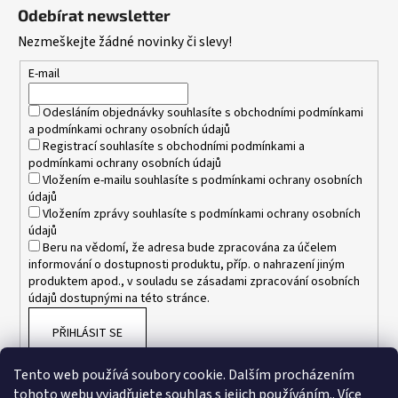
á
Odebírat newsletter
p
Nezmeškejte žádné novinky či slevy!
a
t
E-mail
í
Odesláním objednávky souhlasíte s
obchodními podmínkami
a
podmínkami ochrany osobních údajů
Registrací souhlasíte s
obchodními podmínkami
a
podmínkami ochrany osobních údajů
Vložením e-mailu souhlasíte s
podmínkami ochrany osobních
údajů
Vložením zprávy souhlasíte s
podmínkami ochrany osobních
údajů
Beru na vědomí, že adresa bude zpracována za účelem
informování o dostupnosti produktu, příp. o nahrazení jiným
produktem apod., v souladu se zásadami zpracování osobních
údajů dostupnými na této stránce.
PŘIHLÁSIT SE
Tento web používá soubory cookie. Dalším procházením
tohoto webu vyjadřujete souhlas s jejich používáním.. Více