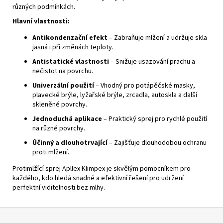
různých podmínkách.
Hlavní vlastnosti:
Antikondenzační efekt
– Zabraňuje mlžení a udržuje skla
jasná i při změnách teploty.
Antistatické vlastnosti
– Snižuje usazování prachu a
nečistot na povrchu.
Univerzální použití
– Vhodný pro potápěčské masky,
plavecké brýle, lyžařské brýle, zrcadla, autoskla a další
skleněné povrchy.
Jednoduchá aplikace
– Praktický sprej pro rychlé použití
na různé povrchy.
Účinný a dlouhotrvající
– Zajišťuje dlouhodobou ochranu
proti mlžení.
Protimlžící sprej Apllex Klimpex je skvělým pomocníkem pro
každého, kdo hledá snadné a efektivní řešení pro udržení
perfektní viditelnosti bez mlhy.
Z