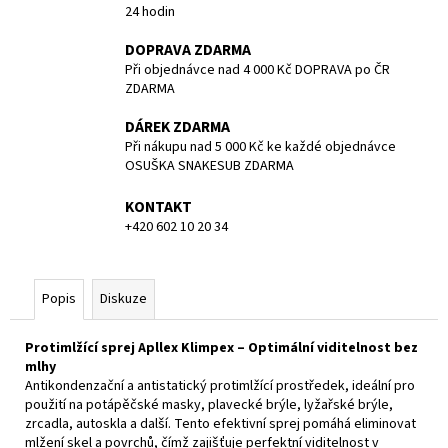
č
24 hodin
u
j
DOPRAVA ZDARMA
e
Při objednávce nad 4 000 Kč DOPRAVA po ČR
m
ZDARMA
e
DÁREK ZDARMA
Při nákupu nad 5 000 Kč ke každé objednávce
OSUŠKA SNAKESUB ZDARMA
POTÁPĚČSKÁ
MASKA
SMALL
KONTAKT
+420 602 10 20 34
1
197
Kč
Popis
Diskuze
Protimlžící sprej Apllex Klimpex – Optimální viditelnost bez
mlhy
Antikondenzační a antistatický protimlžící prostředek, ideální pro
použití na potápěčské masky, plavecké brýle, lyžařské brýle,
zrcadla, autoskla a další. Tento efektivní sprej pomáhá eliminovat
mlžení skel a povrchů, čímž zajišťuje perfektní viditelnost v