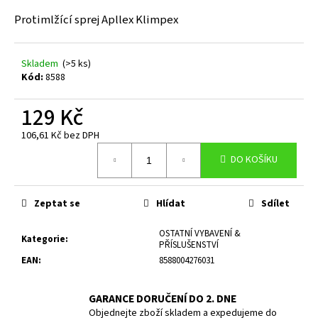
a
Protimlžící sprej Apllex Klimpex
j
í
Skladem
(>5 ks)
t
Kód:
8588
?
129 Kč
106,61 Kč bez DPH
Měrná
DO KOŠÍKU
cena:
HLEDAT
Zeptat se
Hlídat
Sdílet
D
OSTATNÍ VYBAVENÍ &
Kategorie
:
o
PŘÍSLUŠENSTVÍ
p
EAN
:
8588004276031
o
r
GARANCE DORUČENÍ DO 2. DNE
u
Objednejte zboží skladem a expedujeme do