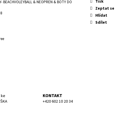
KA MEDIUM
Tisk
- BEACHVOLEYBALL & NEOPREN & BOTY DO
Zeptat se
 8
Hlídat
Sdílet
ree
KONTAKT
 ke
UŠKA
+420 602 10 20 34