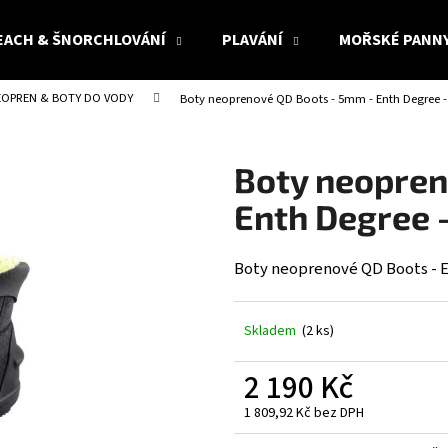
EACH & ŠNORCHLOVÁNÍ
PLAVÁNÍ
MOŘSKÉ PANN
EOPREN & BOTY DO VODY
Boty neoprenové QD Boots - 5mm - Enth Degree - v
Co potřebujete najít?
Boty neopren
HLEDAT
Enth Degree -
Boty neoprenové QD Boots - En
Doporučujeme
Skladem
(2 ks)
2 190 Kč
1 809,92 Kč bez DPH
Měrná