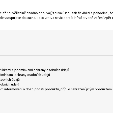
až neuvěřitelně snadno obouvají/zouvají.Jsou tak flexibilní a pohodlné, ž
dé vstupujete do sucha. Tato vrstva navíc odráží infračervené záření zpě
mínkami
a
podmínkami ochrany osobních údajů
dmínkami ochrany osobních údajů
obních údajů
obních údajů
m informování o dostupnosti produktu, příp. o nahrazení jiným produktem 