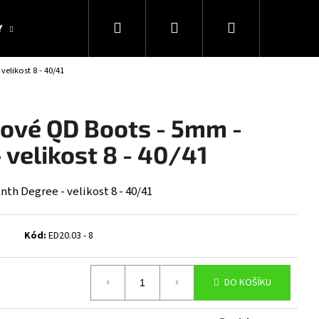
Hledat
Přihlášení
Nákupní
Y
KOLEKCE SNAKESUB & DES
DÁRKOVÉ POUKAZY
elikost 8 - 40/41
košík
ové QD Boots - 5mm -
 velikost 8 - 40/41
th Degree - velikost 8 - 40/41
Kód:
ED20.03 - 8
Následující
DO KOŠÍKU