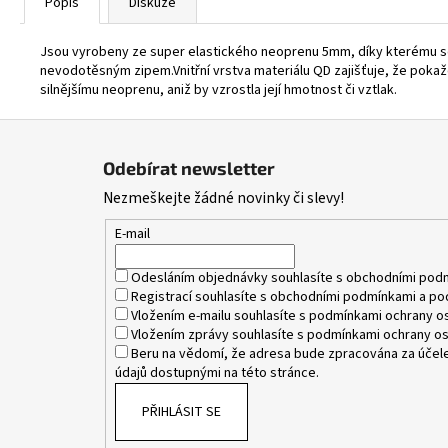
Popis
Diskuze
Jsou vyrobeny ze super elastického neoprenu 5mm, díky kterému se 
nevodotěsným zipem.Vnitřní vrstva materiálu QD zajišťuje, že pokaž
silnějšímu neoprenu, aniž by vzrostla její hmotnost či vztlak.
Z
á
Odebírat newsletter
p
Nezmeškejte žádné novinky či slevy!
a
t
E-mail
í
Odesláním objednávky souhlasíte s
obchodními pod
Registrací souhlasíte s
obchodními podmínkami
a
po
Vložením e-mailu souhlasíte s
podmínkami ochrany os
Vložením zprávy souhlasíte s
podmínkami ochrany os
Beru na vědomí, že adresa bude zpracována za účele
údajů dostupnými na této stránce.
PŘIHLÁSIT SE