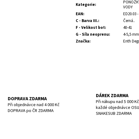
cena:
POTÁPĚČSKÁ MASKA SMALL
POTÁPĚČSKÁ MAS
PONOŽKY
Kategorie
:
VODY
1 197 Kč
1 190 Kč
EAN
:
ED20.03 -
C - Barva III.
:
Černá..
F - Velikost bot
:
40-41
G - Síla neoprenu
:
4-5,5 mm
Značka
:
Enth Deg
DÁREK ZDARMA
DOPRAVA ZDARMA
Při nákupu nad 5 000 Kč
Při objednávce nad 4 000 Kč
každé objednávce OS
DOPRAVA po ČR ZDARMA
SNAKESUB ZDARMA