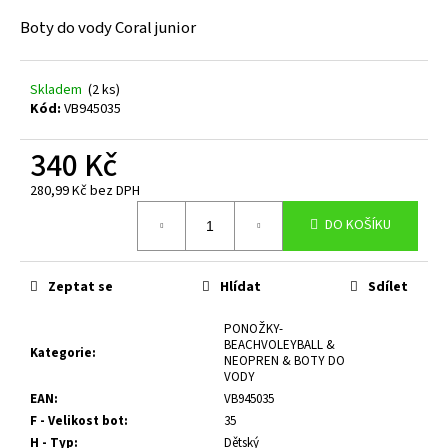
a
Boty do vody Coral junior
j
í
Skladem
(2 ks)
t
Kód:
VB945035
?
340 Kč
280,99 Kč bez DPH
Měrná
DO KOŠÍKU
cena:
HLEDAT
Zeptat se
Hlídat
Sdílet
D
PONOŽKY-
o
BEACHVOLEYBALL &
Kategorie
:
p
NEOPREN & BOTY DO
VODY
o
EAN
:
VB945035
r
F - Velikost bot
:
35
u
H - Typ
:
Dětský