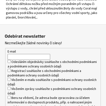
Ochránní dětskou nožku před možným poraněním při vstupu či
výstupu z vody, chrání před uklouznutím.Boty do vody Coral mají
gumovou podrážku a jsou určeny pro všechny vodní sporty, jako
plavání, šnorchlování,..
Z
á
Odebírat newsletter
p
Nezmeškejte žádné novinky či slevy!
a
t
E-mail
í
Odesláním objednávky souhlasíte s
obchodními podmínkami
a
podmínkami ochrany osobních údajů
Registrací souhlasíte s
obchodními podmínkami
a
podmínkami ochrany osobních údajů
Vložením e-mailu souhlasíte s
podmínkami ochrany osobních
údajů
Vložením zprávy souhlasíte s
podmínkami ochrany osobních
údajů
Beru na vědomí, že adresa bude zpracována za účelem
informování o dostupnosti produktu, příp. o nahrazení jiným