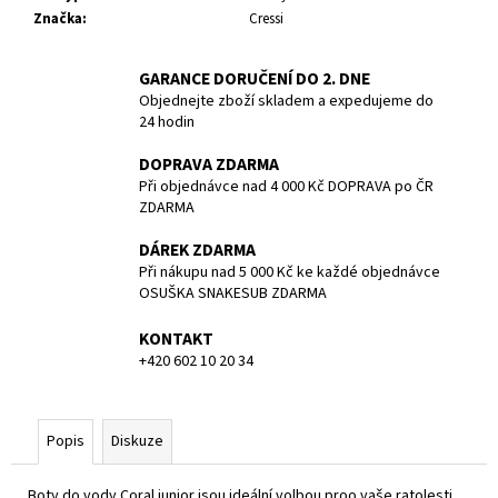
č
Značka
:
Cressi
u
j
e
GARANCE DORUČENÍ DO 2. DNE
m
Objednejte zboží skladem a expedujeme do
24 hodin
e
DOPRAVA ZDARMA
Při objednávce nad 4 000 Kč DOPRAVA po ČR
NEOPREN
REVEL
ZDARMA
FULL
SUIT
DÁREK ZDARMA
-
Při nákupu nad 5 000 Kč ke každé objednávce
MEN
OSUŠKA SNAKESUB ZDARMA
-
3/2MM
KONTAKT
-
BARE
+420 602 10 20 34
-
VEL.
L
Popis
Diskuze
4
990
Kč
Boty do vody Coral junior jsou ideální volbou proo vaše ratolesti.