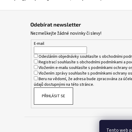
Z
á
Odebírat newsletter
p
Nezmeškejte žádné novinky či slevy!
a
t
E-mail
í
Odesláním objednávky souhlasíte s
obchodními pod
Registrací souhlasíte s
obchodními podmínkami
a
po
Vložením e-mailu souhlasíte s
podmínkami ochrany os
Vložením zprávy souhlasíte s
podmínkami ochrany os
Beru na vědomí, že adresa bude zpracována za účele
údajů dostupnými na této stránce.
PŘIHLÁSIT SE
Tento web p