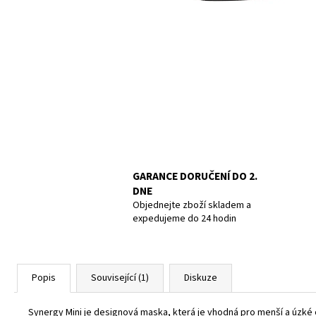
POTÁPĚČSKÁ MASKA LARGE
1 390 Kč
GARANCE DORUČENÍ DO 2.
DNE
Objednejte zboží skladem a
expedujeme do 24 hodin
Popis
Související (1)
Diskuze
Synergy Mini je designová maska, která je vhodná pro menší a úzké 