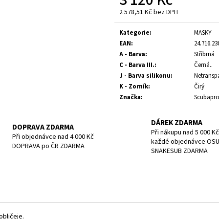
POTÁPĚČSKÁ MASKA SMALL
POTÁPĚČSKÁ MAS
2 578,51 Kč bez DPH
1 197 Kč
1 190 Kč
Měrná
cena:
Kategorie
:
MASKY
EAN
:
24.716.23
A - Barva
:
Stříbrná
C - Barva III.
:
Černá..
J - Barva silikonu
:
Netransp
K - Zorník
:
Čirý
Značka
:
Scubapr
DÁREK ZDARMA
DOPRAVA ZDARMA
Při nákupu nad 5 000 Kč
Při objednávce nad 4 000 Kč
každé objednávce OS
DOPRAVA po ČR ZDARMA
SNAKESUB ZDARMA
obličeje.