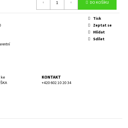
KA MEDIUM
DO KOŠÍKU
Tisk
Zeptat se
0
Hlídat
Sdílet
arentní
o
KONTAKT
 ke
UŠKA
+420 602 10 20 34