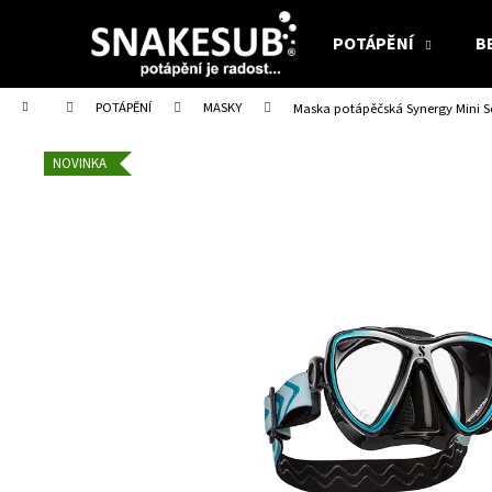
K
Přejít
na
o
POTÁPĚNÍ
B
obsah
Zpět
Zpět
š
do
do
í
Domů
POTÁPĚNÍ
MASKY
Maska potápěčská Synergy Mini Sc
obchodu
obchodu
k
NOVINKA