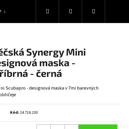
Hledat
Přihlášení
Nákupní
Y
KOLEKCE SNAKESUB & DES
DÁRKOVÉ POUKAZY
košík
čská Synergy Mini
esignová maska -
říbrná - černá
ni Scubapro - designová maska v 7mi barevných
obličeje
Následující
Kód:
24.716.230