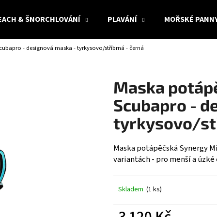
EACH & ŠNORCHLOVÁNÍ
PLAVÁNÍ
MOŘSKÉ PANN
ubapro - designová maska - tyrkysovo/stříbrná - černá
Co potřebujete najít?
Maska potápě
HLEDAT
Scubapro - d
tyrkysovo/st
Doporučujeme
Maska potápěčská Synergy Mi
variantách - pro menší a úzké 
Skladem
(1 ks)
3 120 Kč