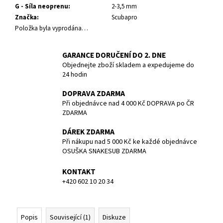
č
G - Síla neoprenu
:
2-3,5 mm
u
Značka
:
Scubapro
j
Položka byla vyprodána…
e
m
GARANCE DORUČENÍ DO 2. DNE
e
Objednejte zboží skladem a expedujeme do
24 hodin
POTÁPĚČSKÁ
MASKA
DOPRAVA ZDARMA
MEDIUM
Při objednávce nad 4 000 Kč DOPRAVA po ČR
ZDARMA
1
190
DÁREK ZDARMA
Kč
Při nákupu nad 5 000 Kč ke každé objednávce
OSUŠKA SNAKESUB ZDARMA
KONTAKT
+420 602 10 20 34
Popis
Související (1)
Diskuze