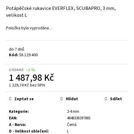
a
Potápěčské rukavice EVERFLEX, SCUBAPRO, 3 mm,
j
velikost L
í
Položka byla vyprodána…
t
?
do 7 dnů
Kód:
58.129.400
HLEDAT
1 534 Kč
–3 %
1 487,98 Kč
1 229,74 Kč bez DPH
Měrná
D
cena:
Zeptat se
Hlídat
Sdílet
o
p
Kategorie
:
2-4 mm
o
EAN
:
4048336397865
r
A - Barva
:
Černá
u
D - Velikost oblečení
:
L