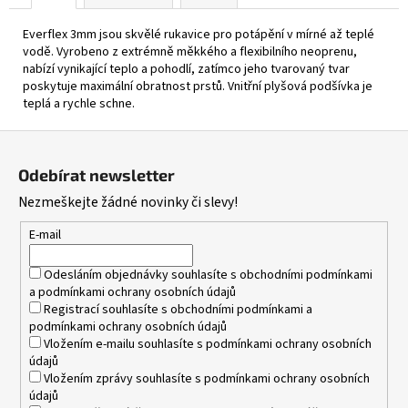
Everflex 3mm jsou skvělé rukavice pro potápění v mírné až teplé
vodě. Vyrobeno z extrémně měkkého a flexibilního neoprenu,
nabízí vynikající teplo a pohodlí, zatímco jeho tvarovaný tvar
poskytuje maximální obratnost prstů. Vnitřní plyšová podšívka je
teplá a rychle schne.
Z
á
Odebírat newsletter
p
Nezmeškejte žádné novinky či slevy!
a
t
E-mail
í
Odesláním objednávky souhlasíte s
obchodními podmínkami
a
podmínkami ochrany osobních údajů
Registrací souhlasíte s
obchodními podmínkami
a
podmínkami ochrany osobních údajů
Vložením e-mailu souhlasíte s
podmínkami ochrany osobních
údajů
Vložením zprávy souhlasíte s
podmínkami ochrany osobních
údajů