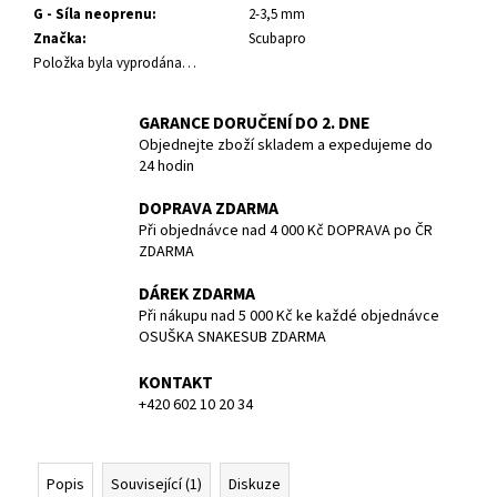
č
G - Síla neoprenu
:
2-3,5 mm
u
Značka
:
Scubapro
j
Položka byla vyprodána…
e
m
GARANCE DORUČENÍ DO 2. DNE
e
Objednejte zboží skladem a expedujeme do
24 hodin
TRIČKO
BASIC
DOPRAVA ZDARMA
-
Při objednávce nad 4 000 Kč DOPRAVA po ČR
DIVING
ZDARMA
IS
A
DÁREK ZDARMA
PLEASURE
Při nákupu nad 5 000 Kč ke každé objednávce
SNAKESUB
OSUŠKA SNAKESUB ZDARMA
-
PÁNSKÉ
-
KONTAKT
MODRÁ/BÍLÁ
+420 602 10 20 34
-
100%
BAVLNA
-
Popis
Související (1)
Diskuze
VEL.M