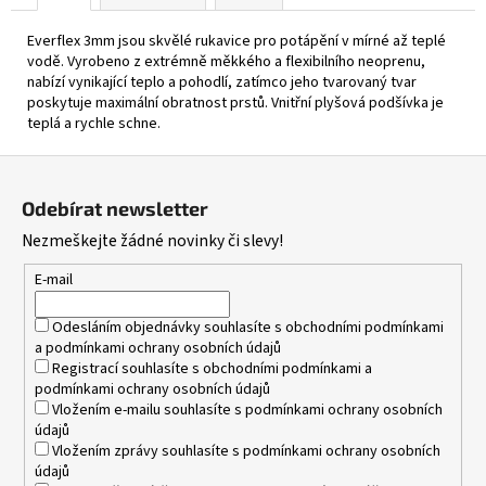
390
Everflex 3mm jsou skvělé rukavice pro potápění v mírné až teplé
Kč
vodě. Vyrobeno z extrémně měkkého a flexibilního neoprenu,
nabízí vynikající teplo a pohodlí, zatímco jeho tvarovaný tvar
poskytuje maximální obratnost prstů. Vnitřní plyšová podšívka je
teplá a rychle schne.
Z
á
Odebírat newsletter
p
Nezmeškejte žádné novinky či slevy!
a
t
E-mail
í
Odesláním objednávky souhlasíte s
obchodními podmínkami
a
podmínkami ochrany osobních údajů
Registrací souhlasíte s
obchodními podmínkami
a
podmínkami ochrany osobních údajů
Vložením e-mailu souhlasíte s
podmínkami ochrany osobních
údajů
Vložením zprávy souhlasíte s
podmínkami ochrany osobních
údajů