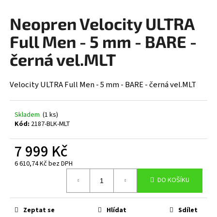
a
Neopren Velocity ULTRA
j
í
Full Men - 5 mm - BARE -
t
černá vel.MLT
?
Velocity ULTRA Full Men - 5 mm - BARE - černá vel.MLT
HLEDAT
Skladem
(1 ks)
Kód:
2187-BLK-MLT
7 999 Kč
D
6 610,74 Kč bez DPH
o
Měrná
p
DO KOŠÍKU
cena:
o
r
u
Zeptat se
Hlídat
Sdílet