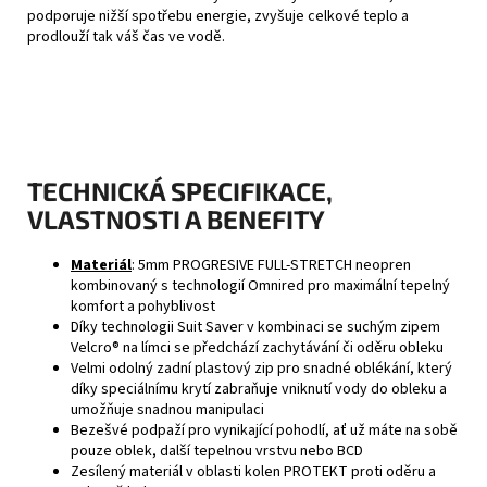
podporuje nižší spotřebu energie, zvyšuje celkové teplo a
prodlouží tak váš čas ve vodě.
TECHNICKÁ SPECIFIKACE,
VLASTNOSTI A BENEFITY
Materiál
: 5mm PROGRESIVE FULL-STRETCH neopren
kombinovaný s technologií Omnired pro maximální tepelný
komfort a pohyblivost
Díky technologii Suit Saver v kombinaci se suchým zipem
Velcro® na límci se předchází zachytávání či oděru obleku
Velmi odolný zadní plastový zip pro snadné oblékání, který
díky speciálnímu krytí zabraňuje vniknutí vody do obleku a
umožňuje snadnou manipulaci
Bezešvé podpaží pro vynikající pohodlí, ať už máte na sobě
pouze oblek, další tepelnou vrstvu nebo BCD
Zesílený materiál v oblasti kolen PROTEKT proti oděru a