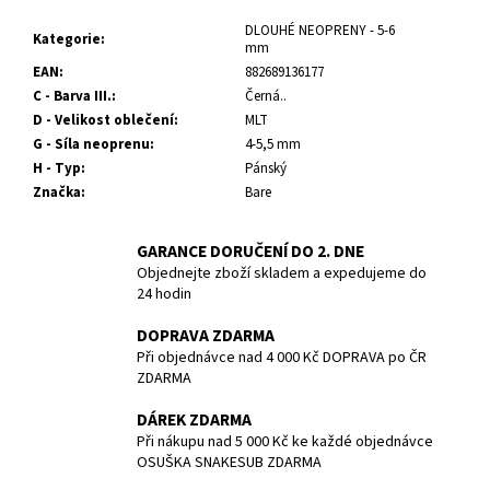
č
u
DLOUHÉ NEOPRENY - 5-6
Kategorie
:
mm
j
EAN
:
882689136177
e
C - Barva III.
:
Černá..
m
D - Velikost oblečení
:
MLT
e
G - Síla neoprenu
:
4-5,5 mm
H - Typ
:
Pánský
NEOPREN
Značka
:
Bare
REVEL
FULL
SUIT
GARANCE DORUČENÍ DO 2. DNE
-
Objednejte zboží skladem a expedujeme do
MEN
24 hodin
-
3/2MM
-
DOPRAVA ZDARMA
BARE
Při objednávce nad 4 000 Kč DOPRAVA po ČR
-
ZDARMA
VEL.
L
DÁREK ZDARMA
4
Při nákupu nad 5 000 Kč ke každé objednávce
990
OSUŠKA SNAKESUB ZDARMA
Kč