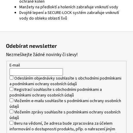
ochraně kolen
Manžety na předloktí a holeních zabraňuje vniknutí vody
Dvojité lepení a SECURE-LOCK systém zabraňuje vniknutí
vody do obleku oblastí švů
Z
á
Odebírat newsletter
p
Nezmeškejte žádné novinky či slevy!
a
t
E-mail
í
Odesláním objednávky souhlasíte s
obchodními podmínkami
a
podmínkami ochrany osobních údajů
Registrací souhlasíte s
obchodními podmínkami
a
podmínkami ochrany osobních údajů
Vložením e-mailu souhlasíte s
podmínkami ochrany osobních
údajů
Vložením zprávy souhlasíte s
podmínkami ochrany osobních
údajů
Beru na vědomí, že adresa bude zpracována za účelem
informování o dostupnosti produktu, příp. o nahrazení jiným