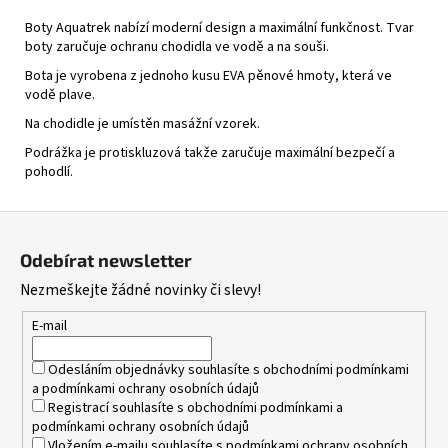
Boty Aquatrek nabízí moderní design a maximální funkčnost. Tvar
boty zaručuje ochranu chodidla ve vodě a na souši.
Bota je vyrobena z jednoho kusu EVA pěnové hmoty, která ve
vodě plave.
Na chodidle je umístěn masážní vzorek.
Podrážka je protiskluzová takže zaručuje maximální bezpečí a
pohodlí.
Z
á
Odebírat newsletter
p
Nezmeškejte žádné novinky či slevy!
a
t
E-mail
í
Odesláním objednávky souhlasíte s
obchodními podmínkami
a
podmínkami ochrany osobních údajů
Registrací souhlasíte s
obchodními podmínkami
a
podmínkami ochrany osobních údajů
Vložením e-mailu souhlasíte s
podmínkami ochrany osobních