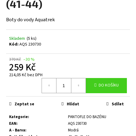
(41-44)
a
j
Boty do vody Aquatrek
í
t
?
Skladem
(5 ks)
Kód:
AQS 230730
370 Kč
–30 %
259 Kč
HLEDAT
214,05 Kč bez DPH
Měrná
DO KOŠÍKU
cena:
D
o
Zeptat se
Hlídat
Sdílet
p
o
Kategorie
:
PANTOFLE DO BAZÉNU
r
EAN
:
AQS 230730
u
A - Barva
:
Modrá