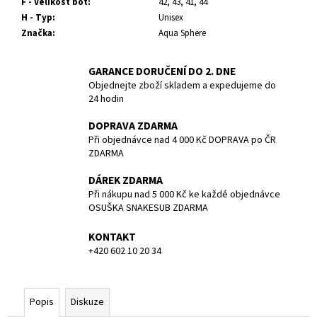
č
F - Velikost bot
:
42, 43, 41, 44
u
H - Typ
:
Unisex
j
Značka
:
Aqua Sphere
e
m
GARANCE DORUČENÍ DO 2. DNE
e
Objednejte zboží skladem a expedujeme do
24 hodin
KAPSA
DOPRAVA ZDARMA
PŘÍDAVNÁ
Při objednávce nad 4 000 Kč DOPRAVA po ČR
NA
ZDARMA
SUCHÝ
OBLEK
DÁREK ZDARMA
DUX
Při nákupu nad 5 000 Kč ke každé objednávce
684
OSUŠKA SNAKESUB ZDARMA
Kč
Původně:
720
KONTAKT
Kč
+420 602 10 20 34
Popis
Diskuze