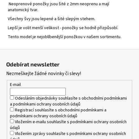
Neoprenové ponožky jsou šité z 2mm neoprenu a mají
anatomický tvar.
Všechny švy jsou lepené a šité slepým stehem.
Lepší je volit menší velikost - ponožky se hodně přizpůsobí.
Tento model je nejoblíbenější ponožkou v našem sortimentu.
Z
á
Odebírat newsletter
p
Nezmeškejte žádné novinky či slevy!
a
t
E-mail
í
Odesláním objednávky souhlasíte s
obchodními podmínkami
a
podmínkami ochrany osobních údajů
Registrací souhlasíte s
obchodními podmínkami
a
podmínkami ochrany osobních údajů
Vložením e-mailu souhlasíte s
podmínkami ochrany osobních
údajů
Vložením zprávy souhlasíte s
podmínkami ochrany osobních