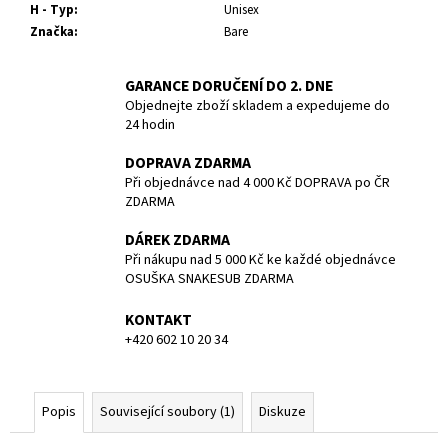
č
H - Typ
:
Unisex
u
Značka
:
Bare
j
e
GARANCE DORUČENÍ DO 2. DNE
m
Objednejte zboží skladem a expedujeme do
e
24 hodin
DOPRAVA ZDARMA
BATERIE
Při objednávce nad 4 000 Kč DOPRAVA po ČR
PANASONIC
ZDARMA
CR123A/1BP/
CENA
ZA
DÁREK ZDARMA
KUS
Při nákupu nad 5 000 Kč ke každé objednávce
OSUŠKA SNAKESUB ZDARMA
85
Kč
KONTAKT
+420 602 10 20 34
Popis
Související soubory (1)
Diskuze