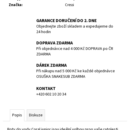
č
Značka
:
Cressi
u
j
e
GARANCE DORUČENÍ DO 2. DNE
m
Objednejte zboží skladem a expedujeme do
24 hodin
e
DOPRAVA ZDARMA
Při objednávce nad 4 000 Kč DOPRAVA po ČR
ZÁTĚŽ
TWIN
ZDARMA
4
KG
DÁREK ZDARMA
Při nákupu nad 5 000 Kč ke každé objednávce
1
OSUŠKA SNAKESUB ZDARMA
219,40
Kč
KONTAKT
+420 602 10 20 34
Popis
Diskuze
Boty do vody Coral junior jsou ideální volbou proo vaše ratolesti.