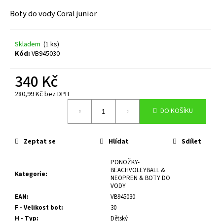
a
Boty do vody Coral junior
j
í
Skladem
(1 ks)
t
Kód:
VB945030
?
340 Kč
280,99 Kč bez DPH
Měrná
DO KOŠÍKU
cena:
HLEDAT
Zeptat se
Hlídat
Sdílet
D
PONOŽKY-
o
BEACHVOLEYBALL &
Kategorie
:
p
NEOPREN & BOTY DO
VODY
o
EAN
:
VB945030
r
F - Velikost bot
:
30
u
H - Typ
:
Dětský