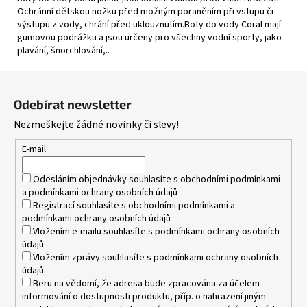
Ochránní dětskou nožku před možným poraněním při vstupu či
výstupu z vody, chrání před uklouznutím.Boty do vody Coral mají
gumovou podrážku a jsou určeny pro všechny vodní sporty, jako
plavání, šnorchlování,..
Z
á
Odebírat newsletter
p
Nezmeškejte žádné novinky či slevy!
a
t
E-mail
í
Odesláním objednávky souhlasíte s
obchodními podmínkami
a
podmínkami ochrany osobních údajů
Registrací souhlasíte s
obchodními podmínkami
a
podmínkami ochrany osobních údajů
Vložením e-mailu souhlasíte s
podmínkami ochrany osobních
údajů
Vložením zprávy souhlasíte s
podmínkami ochrany osobních
údajů
Beru na vědomí, že adresa bude zpracována za účelem
informování o dostupnosti produktu, příp. o nahrazení jiným