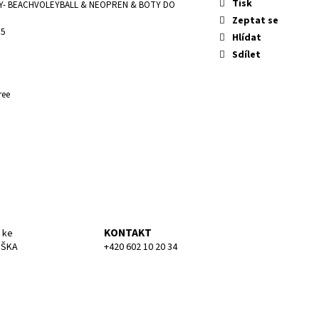
KA MEDIUM
Tisk
- BEACHVOLEYBALL & NEOPREN & BOTY DO
Zeptat se
 5
Hlídat
Sdílet
ree
KONTAKT
 ke
UŠKA
+420 602 10 20 34