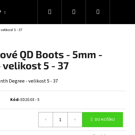
Hledat
Přihlášení
Nákupní
Y
KOLEKCE SNAKESUB & DES
DÁRKOVÉ POUKAZY
elikost 5 - 37
košík
ové QD Boots - 5mm -
velikost 5 - 37
th Degree - velikost 5 - 37
Kód:
ED20.03 - 5
Následující
DO KOŠÍKU