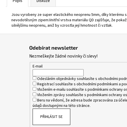
Popis
Diskuze
Jsou vyrobeny ze super elastického neoprenu 5mm, díky kterému se 
nevodotěsným zipem.Vnitřní vrstva materiálu QD zajišťuje, že pokaž
silnějšímu neoprenu, aniž by vzrostla její hmotnost či vztlak.
Z
á
Odebírat newsletter
p
Nezmeškejte žádné novinky či slevy!
a
t
E-mail
í
Odesláním objednávky souhlasíte s
obchodními pod
Registrací souhlasíte s
obchodními podmínkami
a
po
Vložením e-mailu souhlasíte s
podmínkami ochrany os
Vložením zprávy souhlasíte s
podmínkami ochrany os
Beru na vědomí, že adresa bude zpracována za účele
údajů dostupnými na této stránce.
PŘIHLÁSIT SE