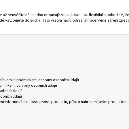
až neuvěřitelně snadno obouvají/zouvají.Jsou tak flexibilní a pohodlné, ž
dé vstupujete do sucha. Tato vrstva navíc odráží infračervené záření zpě
mínkami
a
podmínkami ochrany osobních údajů
dmínkami ochrany osobních údajů
obních údajů
obních údajů
m informování o dostupnosti produktu, příp. o nahrazení jiným produktem 