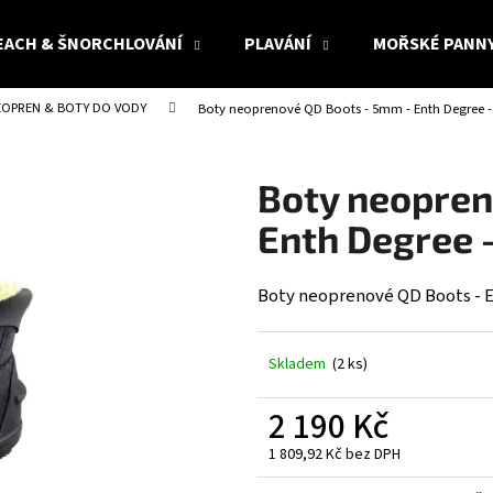
EACH & ŠNORCHLOVÁNÍ
PLAVÁNÍ
MOŘSKÉ PANN
EOPREN & BOTY DO VODY
Boty neoprenové QD Boots - 5mm - Enth Degree - v
Co potřebujete najít?
Boty neopren
HLEDAT
Enth Degree - 
Boty neoprenové QD Boots - En
Doporučujeme
Skladem
(2 ks)
2 190 Kč
1 809,92 Kč bez DPH
Měrná