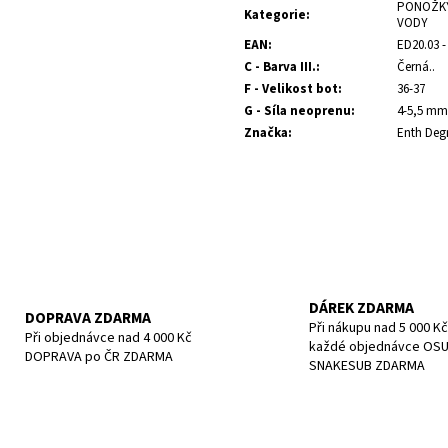
cena:
POTÁPĚČSKÁ MASKA SMALL
POTÁPĚČSKÁ MAS
PONOŽKY
Kategorie
:
VODY
1 197 Kč
1 190 Kč
EAN
:
ED20.03 -
C - Barva III.
:
Černá..
F - Velikost bot
:
36-37
G - Síla neoprenu
:
4-5,5 mm
Značka
:
Enth Deg
DÁREK ZDARMA
DOPRAVA ZDARMA
Při nákupu nad 5 000 Kč
Při objednávce nad 4 000 Kč
každé objednávce OS
DOPRAVA po ČR ZDARMA
SNAKESUB ZDARMA