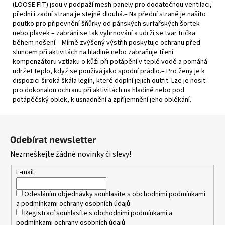
(LOOSE FIT) jsou v podpaží mesh panely pro dodatečnou ventilaci,
přední i zadní strana je stejně dlouhá.– Na přední straně je našito
poutko pro připevnění šňůrky od pánských surfařských šortek
nebo plavek – zabrání se tak vyhrnování a udrží se tvar trička
během nošení.– Mírně zvýšený výstřih poskytuje ochranu před
sluncem při aktivitách na hladině nebo zabraňuje tření
kompenzátoru vztlaku o kůži při potápění v teplé vodě a pomáhá
udržet teplo, když se používá jako spodní prádlo.– Pro ženy je k
dispozici široká škála legín, které doplní jejich outfit. Lze je nosit
pro dokonalou ochranu při aktivitách na hladině nebo pod
potápěčský oblek, k usnadnění a zpříjemnění jeho oblékání.
Z
á
Odebírat newsletter
p
Nezmeškejte žádné novinky či slevy!
a
t
E-mail
í
Odesláním objednávky souhlasíte s
obchodními podmínkami
a
podmínkami ochrany osobních údajů
Registrací souhlasíte s
obchodními podmínkami
a
podmínkami ochrany osobních údajů