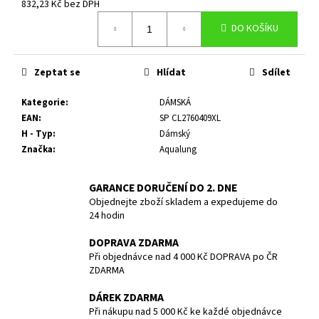
č
832,23 Kč bez DPH
u
Měrná
DO KOŠÍKU
cena:
j
e
m
Zeptat se
Hlídat
Sdílet
e
Kategorie
:
DÁMSKÁ
EAN
:
SP CL2760409XL
NEOPREN
REVEL
H - Typ
:
Dámský
FULL
Značka
:
Aqualung
SUIT
-
MEN
GARANCE DORUČENÍ DO 2. DNE
-
Objednejte zboží skladem a expedujeme do
3/2MM
24 hodin
-
BARE
-
DOPRAVA ZDARMA
VEL.
Při objednávce nad 4 000 Kč DOPRAVA po ČR
L
ZDARMA
4
DÁREK ZDARMA
990
Kč
Při nákupu nad 5 000 Kč ke každé objednávce