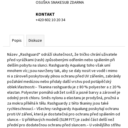
OSUŠKA SNAKESUB ZDARMA
KONTAKT
+420 602 10 20 34
Popis
Diskuze
Název „Rashguard“ odráží skutečnost, že tričko chrání uživatele
před vyrážkami (rash) způsobenými odřením nebo spálením při
delším pobytu na slunci. Rashguardy Aqualung toho však umí
mnohem víc; jsou navrženy tak, aby se daly nosit ve vodě i mimo
ni a zároveň poskytovaly plnou ochranu před UV zářením, zabránily
požahání medúzou nebo přidaly další vrstvu pod potápěčský
oblek.Vlastnosti:– Tkanina rashguardu je z 80 % polyester a z 20 %
elastan. Polyester pomáhá udržet svěží a jasné barvy a zároveň je
odolný proti chloru. Směs nylonu a elastanu je prodyšná, pružná a
za mokra přiléhá k tělu. Rashguardy z této tkaniny jsou také
rychleschnoucí.– Všechny rashguardy Aqualung poskytují ochranu
proti UV záření, která je dostatečná pro ochranu před spálením od
slunce.– U přiléhavých modelů (SLIM FIT) je zadní část delší než
přední pro dodatečnou ochranu před sluncem.– U volnějšího střihu