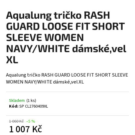
a
Aqualung tričko RASH
j
í
GUARD LOOSE FIT SHORT
t
SLEEVE WOMEN
?
NAVY/WHITE dámské,vel
XL
HLEDAT
Aqualung tričko RASH GUARD LOOSE FIT SHORT SLEEVE
WOMEN NAVY/WHITE dámské,vel.XL
D
Skladem
(1 ks)
o
Kód:
SP CL2760409XL
p
o
1 060 Kč
–5 %
r
1 007 Kč
u