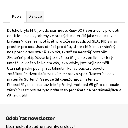
Popis
Diskuze
Dětské brýle MIX ( předchozí model REEF DX ) jsou určeny pro děti
od tří let. Jsou vyrobeny ze stejných materiálů jako SEAL KID 2. S
brýlemi MIX se lze i potápět, protože na rozdíl od SEAL KID 2 mají
prostor pro nos. Jsou ideální pro děti, které chtějí mít chráněný
nos před vodou stejně jako oči, i když se nechtějí potápět.
Skutečné potápěčské brýle s váhou 65 g a se zorníkem, který
umožňuje vidět vše kolem Vás, jako kdyby jste brýle neměli.
Utáhnutí pásku pouhým zatáhnutím konců pásku a povolení
zmáčknutím dvou tlačítek a vše je hotovo.Specifikace:Lícnice z
materiálu Softeril®Pásek ze SilikonuZorník z materiálu
Plexisol®Rychle – nastavitelné přezkyHmotnost 65 gPro dokonalé
těsnící vlastnosti se tyto brýle staly jedněmi z nejprodávanějších v
ČR pro děti!
Z
á
Odebírat newsletter
p
Nezmeškejte žádné novinky či slevy!