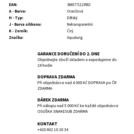
č
EAN
:
3665771123982
u
A - Barva
:
Oranžová
j
H - Typ
:
Dětský
e
J - Barva silikonu
:
Netransparentní
m
K - Zorník
:
Čirý
e
Značka
:
Aqualung
NEOPREN
GARANCE DORUČENÍ DO 2. DNE
REVEL
Objednejte zboží skladem a expedujeme do
FULL
24 hodin
SUIT
-
MEN
DOPRAVA ZDARMA
-
Při objednávce nad 4 000 Kč DOPRAVA po ČR
3/2MM
ZDARMA
-
BARE
DÁREK ZDARMA
-
Při nákupu nad 5 000 Kč ke každé objednávce
VEL.
OSUŠKA SNAKESUB ZDARMA
L
4
KONTAKT
990
+420 602 10 20 34
Kč