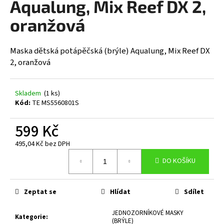
Aqualung, Mix Reef DX 2,
a
oranžová
j
í
t
Maska dětská potápěčská (brýle) Aqualung, Mix Reef DX
2, oranžová
?
Skladem
(1 ks)
Kód:
TE MS5560801S
HLEDAT
599 Kč
495,04 Kč bez DPH
Měrná
D
DO KOŠÍKU
cena:
o
p
o
Zeptat se
Hlídat
Sdílet
r
JEDNOZORNÍKOVÉ MASKY
u
Kategorie
:
(BRÝLE)