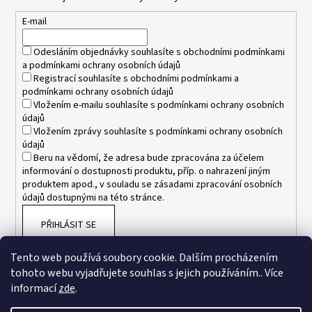
a
t
E-mail
í
Odesláním objednávky souhlasíte s
obchodními podmínkami
a
podmínkami ochrany osobních údajů
Registrací souhlasíte s
obchodními podmínkami
a
podmínkami ochrany osobních údajů
Vložením e-mailu souhlasíte s
podmínkami ochrany osobních
údajů
Vložením zprávy souhlasíte s
podmínkami ochrany osobních
údajů
Beru na vědomí, že adresa bude zpracována za účelem
informování o dostupnosti produktu, příp. o nahrazení jiným
produktem apod., v souladu se zásadami zpracování osobních
údajů dostupnými na této stránce.
PŘIHLÁSIT SE
Tento web používá soubory cookie. Dalším procházením
tohoto webu vyjadřujete souhlas s jejich používáním.. Více
informací
zde
.