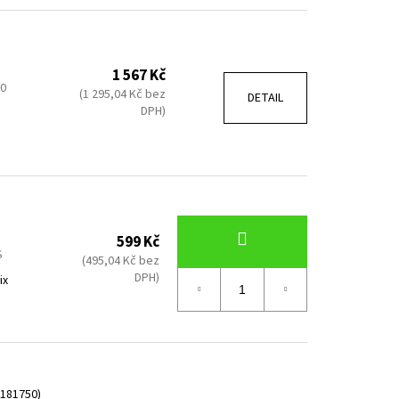
1 567 Kč
50
(1 295,04 Kč bez
DETAIL
DPH)
599 Kč
S
(495,04 Kč bez
DPH)
ix
 181750)