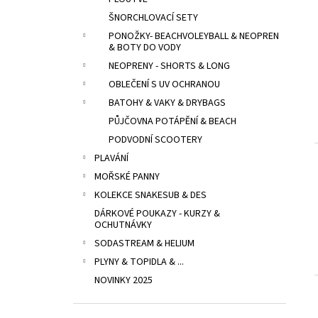
POTÁPĚČSKÁ MASKA LARGE
l
ŠNORCHLOVACÍ SETY
1 390 Kč
PONOŽKY- BEACHVOLEYBALL & NEOPREN
& BOTY DO VODY
NEOPRENY - SHORTS & LONG
OBLEČENÍ S UV OCHRANOU
BATOHY & VAKY & DRYBAGS
PŮJČOVNA POTÁPĚNÍ & BEACH
PODVODNÍ SCOOTERY
PLAVÁNÍ
MOŘSKÉ PANNY
KOLEKCE SNAKESUB & DES
DÁRKOVÉ POUKAZY - KURZY &
OCHUTNÁVKY
SODASTREAM & HELIUM
PLYNY & TOPIDLA & ...
NOVINKY 2025