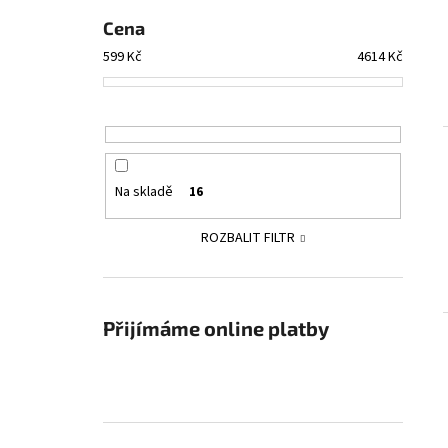
Cena
599
Kč
4614
Kč
Na skladě
16
ROZBALIT FILTR
Přijímáme online platby