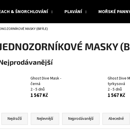
EACH & ŠNORCHLOVÁNÍ
PLAVÁNÍ
MOŘSKÉ PANN
DNOZORNÍKOVÉ MASKY (BRÝLE)
Co potřebujete najít?
JEDNOZORNÍKOVÉ MASKY (B
HLEDAT
Nejprodávanější
Ghost Dive Mask -
Ghost Dive M
Doporučujeme
černá
tyrkysová
2 - 5 dnů
2 - 5 dnů
1 567 Kč
1 567 Kč
Ř
a
Nejdražší
Nejlevnější
Nejprodávanější
Abecedně
z