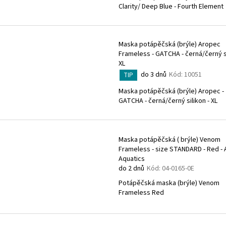
Clarity/ Deep Blue - Fourth Element
Maska potápěčská (brýle) Aropec
Frameless - GATCHA - černá/černý si
XL
do 3 dnů
Kód:
10051
TIP
Maska potápěčská (brýle) Aropec -
GATCHA - černá/černý silikon - XL
Maska potápěčská ( brýle) Venom
Frameless - size STANDARD - Red -
Aquatics
do 2 dnů
Kód:
04-0165-0E
Potápěčská maska (brýle) Venom
Frameless Red