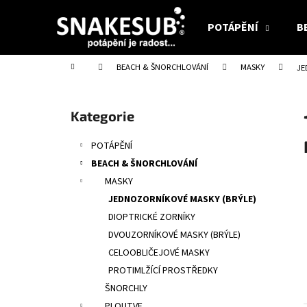
K
Přejít
na
o
POTÁPĚNÍ
B
obsah
Zpět
Zpět
š
do
do
í
Domů
BEACH & ŠNORCHLOVÁNÍ
MASKY
JE
obchodu
obchodu
k
P
o
Přeskočit
Kategorie
s
kategorie
t
POTÁPĚNÍ
r
BEACH & ŠNORCHLOVÁNÍ
a
MASKY
n
JEDNOZORNÍKOVÉ MASKY (BRÝLE)
n
DIOPTRICKÉ ZORNÍKY
í
DVOUZORNÍKOVÉ MASKY (BRÝLE)
p
CELOOBLIČEJOVÉ MASKY
a
PROTIMLŽÍCÍ PROSTŘEDKY
n
ŠNORCHLY
e
PLOUTVE