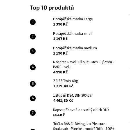
Top 10 produktů
Potápěčská maska Large
1 390 Kč
Potápěčská maska small
1 197 Kč
Potápěčská maska medium
1 190 Kč
Neopren Revel Full suit - Men - 3/2mm -
BARE - vel. L
4 990 Kč
Zátěž Twin 4 kg
1 219,40 Kč
1.stupeň DS4, DIN 300 bar
4 461,80 Kč
Kapsa přídavná na suchý oblek DUX
684 Kč
Tričko BASIC -Diving is a Pleasure
Snakesub - Pánské - modrá/bílá - 100%