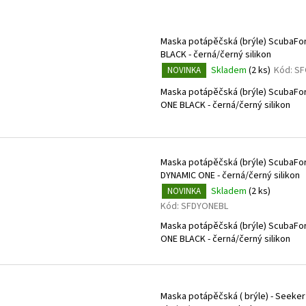
POTÁPĚČSKÁ MASKA SMALL
POTÁPĚČSKÁ MAS
e
V
1 197 Kč
1 190 Kč
n
ý
Maska potápěčská (brýle) ScubaFo
í
p
BLACK - černá/černý silikon
p
i
Skladem
(2 ks)
Kód:
SF
NOVINKA
r
s
Maska potápěčská (brýle) ScubaFor
o
p
ONE BLACK - černá/černý silikon
d
r
u
o
k
d
Maska potápěčská (brýle) ScubaFo
t
u
DYNAMIC ONE - černá/černý silikon
ů
Skladem
(2 ks)
NOVINKA
k
Kód:
SFDYONEBL
t
Maska potápěčská (brýle) ScubaFor
ů
ONE BLACK - černá/černý silikon
Maska potápěčská ( brýle) - Seeker