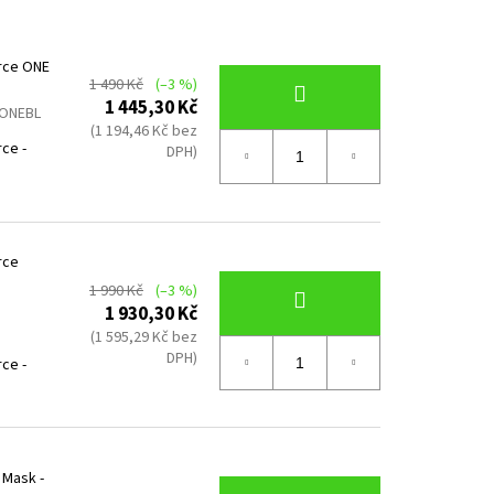
KA MEDIUM
rce ONE
1 490 Kč
(–3 %)
1 445,30 Kč
ONEBL
(1 194,46 Kč bez
ce -
DPH)
rce
1 990 Kč
(–3 %)
1 930,30 Kč
(1 595,29 Kč bez
DPH)
ce -
 Mask -