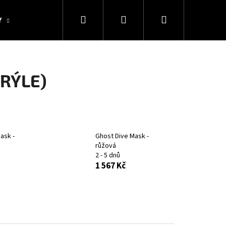
Hledat
Přihlášení
Nákupní
Y
KOLEKCE SNAKESUB & DES
DÁRKOVÉ POUKAZY
košík
RÝLE)
ask -
Ghost Dive Mask -
růžová
2 - 5 dnů
1 567 Kč
Následující