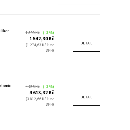
likon -
1 590 Kč
(–3 %)
1 542,30 Kč
DETAIL
(1 274,63 Kč bez
DPH)
 Atomic
4 756 Kč
(–3 %)
4 613,32 Kč
DETAIL
(3 812,66 Kč bez
DPH)