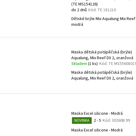
(TE MS154126)
do 2 dnů
Kód:
TE 181210
Dětské brýle Mix Aqualung Mix Reef 
modrá
Maska dětská potápěčská (brýle)
Aqualung, Mix Reef DX 2, oranžová
Skladem
(1 ks)
Kód:
TE MS5560801
Maska dětská potápěčská (brýle)
Aqualung, Mix Reef DX 2, oranžová
Maska Excel silicone - Modrá
2 - 5
Kód:
30260B.99
NOVINKA
Maska Excel silicone - Modrá