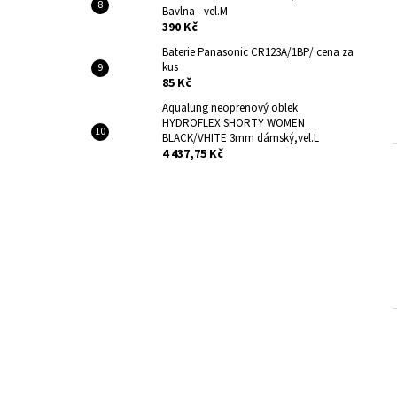
Bavlna - vel.M
390 Kč
Baterie Panasonic CR123A/1BP/ cena za
kus
85 Kč
Aqualung neoprenový oblek
HYDROFLEX SHORTY WOMEN
BLACK/VHITE 3mm dámský,vel.L
4 437,75 Kč