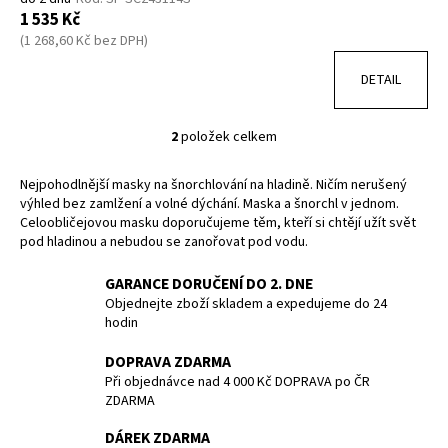
1 535 Kč
(1 268,60 Kč bez DPH)
DETAIL
2
položek celkem
O
v
Nejpohodlnější masky na šnorchlování na hladině. Ničím nerušený
l
výhled bez zamlžení a volné dýchání. Maska a šnorchl v jednom.
á
Celoobličejovou masku doporučujeme těm, kteří si chtějí užít svět
d
pod hladinou a nebudou se zanořovat pod vodu.
a
c
GARANCE DORUČENÍ DO 2. DNE
í
Objednejte zboží skladem a expedujeme do 24
p
hodin
r
DOPRAVA ZDARMA
v
Při objednávce nad 4 000 Kč DOPRAVA po ČR
k
ZDARMA
y
v
DÁREK ZDARMA