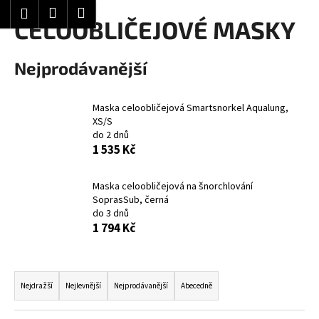
K
Hledat
Nákupní
Menu
Přihlášení
Přejít
CELOOBLIČEJOVÉ MASKY
o
Zpět
Zpět
na
košík
š
obsah
í
Nejprodávanější
C
k
o
Maska celoobličejová Smartsnorkel Aqualung,
p
XS/S
o
do 2 dnů
t
1 535 Kč
ř
e
Maska celoobličejová na šnorchlování
SoprasSub, černá
b
do 3 dnů
u
1 794 Kč
j
e
Ř
t
a
Nejdražší
Nejlevnější
Nejprodávanější
Abecedně
e
z
n