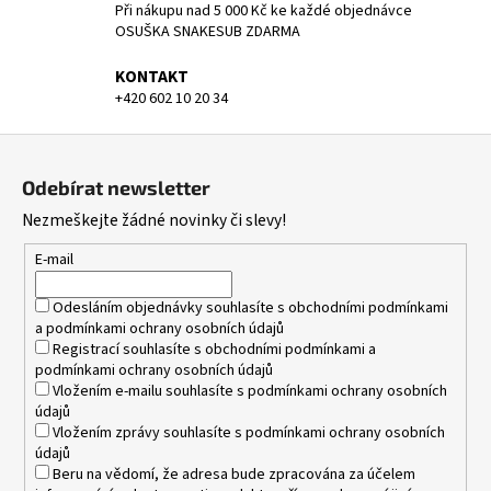
ý
Při nákupu nad 5 000 Kč ke každé objednávce
p
OSUŠKA SNAKESUB ZDARMA
i
KONTAKT
s
+420 602 10 20 34
u
Z
á
Odebírat newsletter
p
Nezmeškejte žádné novinky či slevy!
a
t
E-mail
í
Odesláním objednávky souhlasíte s
obchodními podmínkami
a
podmínkami ochrany osobních údajů
Registrací souhlasíte s
obchodními podmínkami
a
podmínkami ochrany osobních údajů
Vložením e-mailu souhlasíte s
podmínkami ochrany osobních
údajů
Vložením zprávy souhlasíte s
podmínkami ochrany osobních
údajů
Beru na vědomí, že adresa bude zpracována za účelem