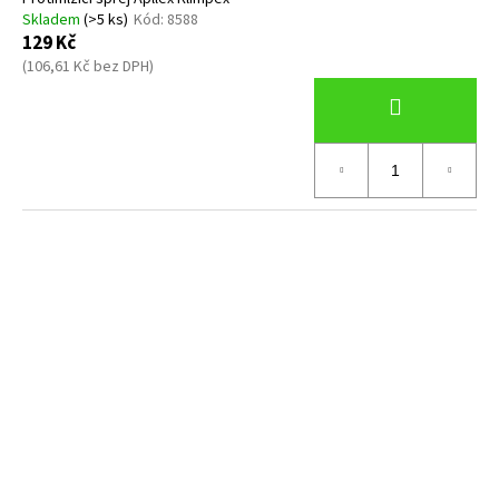
č
Skladem
(>5 ks)
Kód:
8588
u
129 Kč
j
(106,61 Kč bez DPH)
e
m
e
ZÁTĚŽ
TWIN
4
KG
1
219,40
Kč