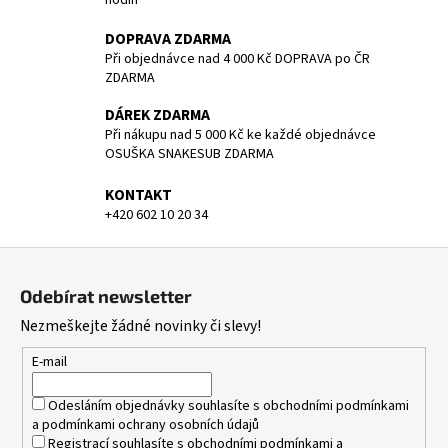
r
v
DOPRAVA ZDARMA
k
Při objednávce nad 4 000 Kč DOPRAVA po ČR
y
ZDARMA
v
ý
DÁREK ZDARMA
p
Při nákupu nad 5 000 Kč ke každé objednávce
OSUŠKA SNAKESUB ZDARMA
i
s
KONTAKT
u
+420 602 10 20 34
Z
á
Odebírat newsletter
p
Nezmeškejte žádné novinky či slevy!
a
t
E-mail
í
Odesláním objednávky souhlasíte s
obchodními podmínkami
a
podmínkami ochrany osobních údajů
Registrací souhlasíte s
obchodními podmínkami
a