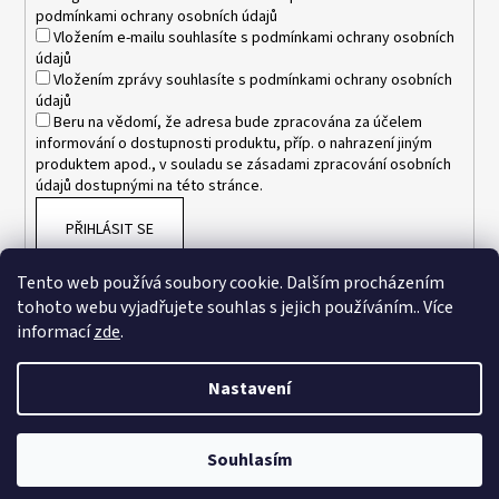
podmínkami ochrany osobních údajů
Vložením e-mailu souhlasíte s
podmínkami ochrany osobních
údajů
Vložením zprávy souhlasíte s
podmínkami ochrany osobních
údajů
Beru na vědomí, že adresa bude zpracována za účelem
informování o dostupnosti produktu, příp. o nahrazení jiným
produktem apod., v souladu se zásadami zpracování osobních
údajů dostupnými na této stránce.
PŘIHLÁSIT SE
Tento web používá soubory cookie. Dalším procházením
tohoto webu vyjadřujete souhlas s jejich používáním.. Více
informací
zde
.
Nastavení
Vytvořil Shoptet
Souhlasím
Copyright 2026
www.esnakesub.cz
. Všechna práva vyhrazena.