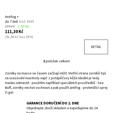
Antifog +
do 7 dnů
Kód:
8589
159 Kč
(–30 %)
111,30 Kč
(91,98 Kč bez DPH)
DETAIL
2
položek celkem
O
v
Zorníky na masce se časem začínají mlžit. Vnitřní strana zorníků trpí
l
na usazování mastnoty např. z potápěčovy kůže.Ideální je tedy
á
masku odmastit - použitím například speciálních prostředků - Sea
d
Buff, zorníky nechat oschnout a pak použít antifog - protimlžící sprej
a
či gel.
c
í
GARANCE DORUČENÍ DO 2. DNE
p
Objednejte zboží skladem a expedujeme do 24
hodin