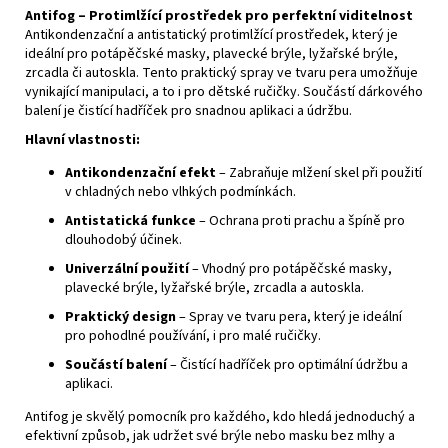
Antifog – Protimlžící prostředek pro perfektní viditelnost
Antikondenzační a antistatický protimlžící prostředek, který je
ideální pro potápěčské masky, plavecké brýle, lyžařské brýle,
zrcadla či autoskla. Tento praktický spray ve tvaru pera umožňuje
vynikající manipulaci, a to i pro dětské ručičky. Součástí dárkového
balení je čistící hadříček pro snadnou aplikaci a údržbu.
Hlavní vlastnosti:
Antikondenzační efekt
– Zabraňuje mlžení skel při použití
v chladných nebo vlhkých podmínkách.
Antistatická funkce
– Ochrana proti prachu a špíně pro
dlouhodobý účinek.
Univerzální použití
– Vhodný pro potápěčské masky,
plavecké brýle, lyžařské brýle, zrcadla a autoskla.
Praktický design
– Spray ve tvaru pera, který je ideální
pro pohodlné používání, i pro malé ručičky.
Součástí balení
– Čistící hadříček pro optimální údržbu a
aplikaci.
Antifog je skvělý pomocník pro každého, kdo hledá jednoduchý a
efektivní způsob, jak udržet své brýle nebo masku bez mlhy a