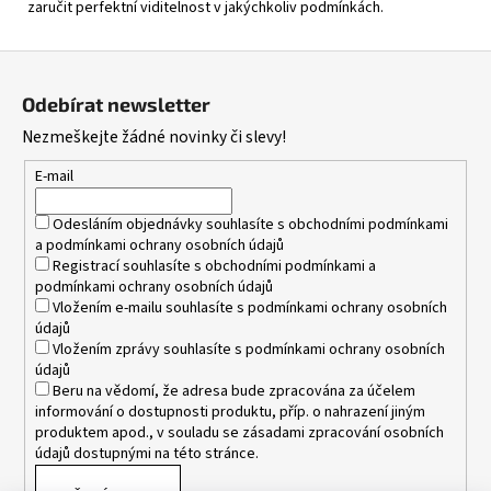
zaručit perfektní viditelnost v jakýchkoliv podmínkách.
Z
á
Odebírat newsletter
p
Nezmeškejte žádné novinky či slevy!
a
t
E-mail
í
Odesláním objednávky souhlasíte s
obchodními podmínkami
a
podmínkami ochrany osobních údajů
Registrací souhlasíte s
obchodními podmínkami
a
podmínkami ochrany osobních údajů
Vložením e-mailu souhlasíte s
podmínkami ochrany osobních
údajů
Vložením zprávy souhlasíte s
podmínkami ochrany osobních
údajů
Beru na vědomí, že adresa bude zpracována za účelem
informování o dostupnosti produktu, příp. o nahrazení jiným
produktem apod., v souladu se zásadami zpracování osobních
údajů dostupnými na této stránce.