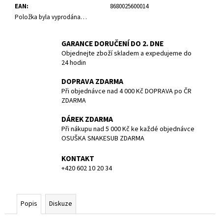
č
EAN
:
8680025600014
u
Položka byla vyprodána…
j
e
GARANCE DORUČENÍ DO 2. DNE
m
Objednejte zboží skladem a expedujeme do
e
24 hodin
DOPRAVA ZDARMA
POTÁPĚČSKÁ
Při objednávce nad 4 000 Kč DOPRAVA po ČR
MASKA
MEDIUM
ZDARMA
1
DÁREK ZDARMA
190
Při nákupu nad 5 000 Kč ke každé objednávce
Kč
OSUŠKA SNAKESUB ZDARMA
KONTAKT
+420 602 10 20 34
Popis
Diskuze