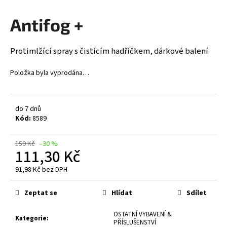
a
Antifog +
j
í
Protimlžící spray s čistícím hadříčkem, dárkové balení
t
?
Položka byla vyprodána…
do 7 dnů
HLEDAT
Kód:
8589
159 Kč
–30 %
111,30 Kč
D
91,98 Kč bez DPH
o
Měrná
p
cena:
Zeptat se
Hlídat
Sdílet
o
r
OSTATNÍ VYBAVENÍ &
u
Kategorie
:
PŘÍSLUŠENSTVÍ