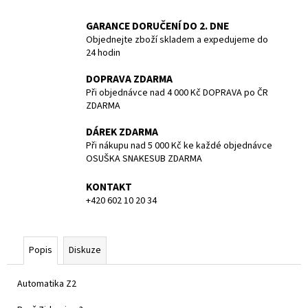
č
u
GARANCE DORUČENÍ DO 2. DNE
j
Objednejte zboží skladem a expedujeme do
e
24 hodin
m
e
DOPRAVA ZDARMA
Při objednávce nad 4 000 Kč DOPRAVA po ČR
ZDARMA
1.STUPEŇ
DS4,
DÁREK ZDARMA
DIN
Při nákupu nad 5 000 Kč ke každé objednávce
300
OSUŠKA SNAKESUB ZDARMA
BAR
4
KONTAKT
461,80
+420 602 10 20 34
Kč
Popis
Diskuze
Automatika Z2