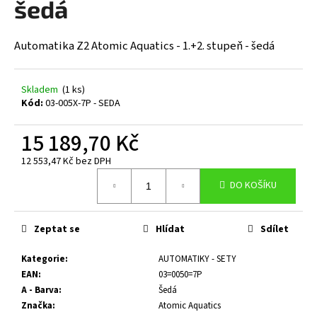
šedá
a
j
Automatika Z2 Atomic Aquatics - 1.+2. stupeň - šedá
í
t
?
Skladem
(1 ks)
Kód:
03-005X-7P - SEDA
15 189,70 Kč
12 553,47 Kč bez DPH
HLEDAT
Měrná
DO KOŠÍKU
cena:
D
Zeptat se
Hlídat
Sdílet
o
p
Kategorie
:
AUTOMATIKY - SETY
o
EAN
:
03=0050=7P
r
A - Barva
:
Šedá
u
Značka
:
Atomic Aquatics