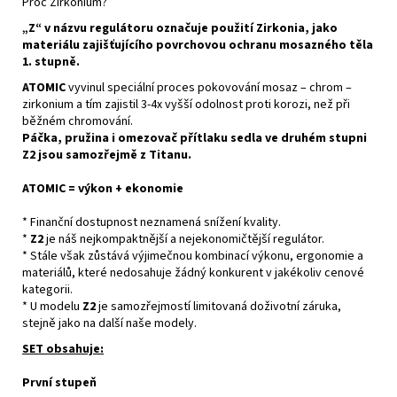
Proč Zirkonium?
„Z“ v názvu regulátoru označuje použití Zirkonia, jako
materiálu zajišťujícího povrchovou ochranu mosazného těla
1. stupně.
ATOMIC
vyvinul speciální proces pokovování mosaz – chrom –
zirkonium a tím zajistil 3-4x vyšší odolnost proti korozi, než při
běžném chromování.
Páčka, pružina i omezovač přítlaku sedla ve druhém stupni
Z2 jsou samozřejmě z Titanu.
ATOMIC = výkon + ekonomie
* Finanční dostupnost neznamená snížení kvality.
*
Z2
je náš nejkompaktnější a nejekonomičtější regulátor.
* Stále však zůstává výjimečnou kombinací výkonu, ergonomie a
materiálů, které nedosahuje žádný konkurent v jakékoliv cenové
kategorii.
* U modelu
Z2
je samozřejmostí limitovaná doživotní záruka,
stejně jako na další naše modely.
SET obsahuje:
První stupeň