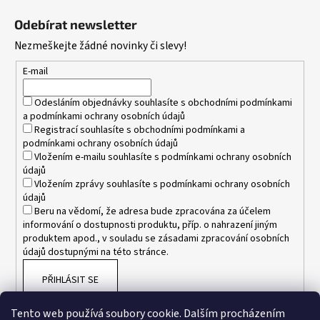
á
Odebírat newsletter
p
Nezmeškejte žádné novinky či slevy!
a
t
E-mail
í
Odesláním objednávky souhlasíte s
obchodními podmínkami
a
podmínkami ochrany osobních údajů
Registrací souhlasíte s
obchodními podmínkami
a
podmínkami ochrany osobních údajů
Vložením e-mailu souhlasíte s
podmínkami ochrany osobních
údajů
Vložením zprávy souhlasíte s
podmínkami ochrany osobních
údajů
Beru na vědomí, že adresa bude zpracována za účelem
informování o dostupnosti produktu, příp. o nahrazení jiným
produktem apod., v souladu se zásadami zpracování osobních
údajů dostupnými na této stránce.
PŘIHLÁSIT SE
Tento web používá soubory cookie. Dalším procházením