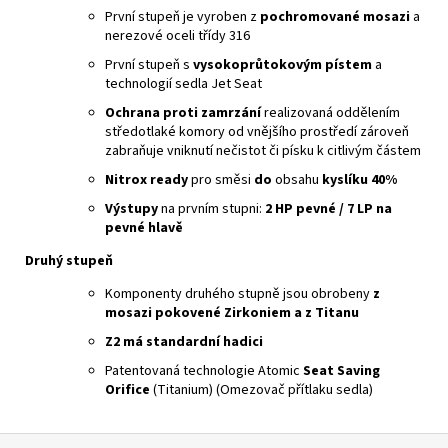
První stupeň je vyroben z
pochromované mosazi
a
nerezové oceli třídy 316
První stupeň s
vysokoprůtokovým pístem
a
technologií sedla Jet Seat
Ochrana proti zamrzání
realizovaná oddělením
středotlaké komory od vnějšího prostředí zároveň
zabraňuje vniknutí nečistot či písku k citlivým částem
Nitrox ready
pro směsi
do
obsahu
kyslíku 40%
Výstupy
na prvním stupni:
2 HP pevné / 7 LP na
pevné hlavě
Druhý stupeň
Komponenty druhého stupně jsou obrobeny
z
mosazi pokovené Zirkoniem a z Titanu
Z2 má standardní hadici
Patentovaná technologie Atomic
Seat Saving
Orifice
(Titanium) (Omezovač přítlaku sedla)
Z