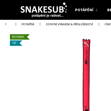
K
Přejít
na
o
POTÁPĚNÍ
B
obsah
Zpět
Zpět
š
do
do
í
Domů
POTÁPĚNÍ
OSTATNÍ VYBAVENÍ & PŘÍSLUŠENSTVÍ
CÍVK
obchodu
obchodu
k
NOVINKA
TIP