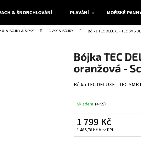
EACH & ŠNORCHLOVÁNÍ
PLAVÁNÍ
MOŘSKÉ PANN
Y & & BÓJKY & ŠIPKY
CÍVKY & BÓJKY
Bójka TEC DELUXE - TEC SMB DE
Co potřebujete najít?
Bójka TEC DE
HLEDAT
oranžová - S
Bójka TEC DELUXE - TEC SMB 
Doporučujeme
Skladem
(4 KS)
1 799 Kč
1 486,78 Kč bez DPH
Měrná