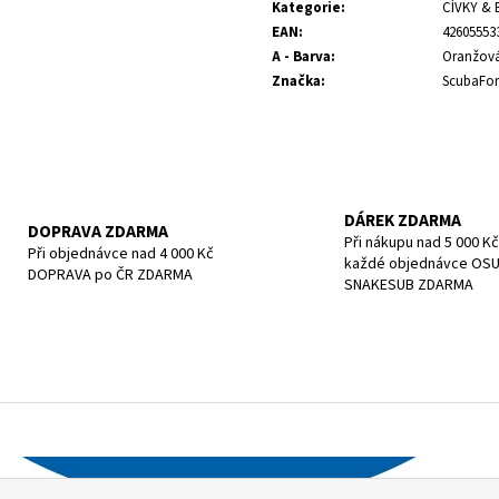
cena:
POTÁPĚČSKÁ MASKA SMALL
POTÁPĚČSKÁ MAS
Kategorie
:
CÍVKY & 
EAN
:
42605553
1 197 Kč
1 190 Kč
A - Barva
:
Oranžov
Značka
:
ScubaFor
DÁREK ZDARMA
DOPRAVA ZDARMA
Při nákupu nad 5 000 Kč
Při objednávce nad 4 000 Kč
každé objednávce OS
DOPRAVA po ČR ZDARMA
SNAKESUB ZDARMA