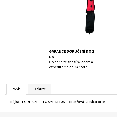
POTÁPĚČSKÁ MASKA LARGE
1 390 Kč
GARANCE DORUČENÍ DO 2.
DNE
Objednejte zboží skladem a
expedujeme do 24 hodin
Popis
Diskuze
Bójka TEC DELUXE - TEC SMB DELUXE - oranžová - ScubaForce
Z