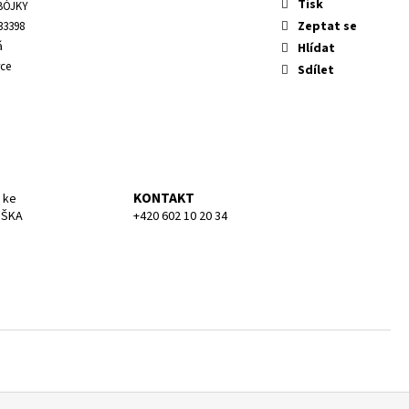
KA MEDIUM
Tisk
BÓJKY
Zeptat se
33398
á
Hlídat
ce
Sdílet
KONTAKT
 ke
UŠKA
+420 602 10 20 34