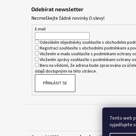
á
Odebírat newsletter
p
Nezmeškejte žádné novinky či slevy!
a
t
E-mail
í
Odesláním objednávky souhlasíte s
obchodními pod
Registrací souhlasíte s
obchodními podmínkami
a
po
Vložením e-mailu souhlasíte s
podmínkami ochrany os
Vložením zprávy souhlasíte s
podmínkami ochrany os
Beru na vědomí, že adresa bude zpracována za účele
údajů dostupnými na této stránce.
PŘIHLÁSIT SE
Tento web p
vyjadřujete s