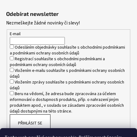
Z
390
á
Kč
Odebírat newsletter
p
Nezmeškejte žádné novinky či slevy!
a
t
E-mail
í
Odesláním objednávky souhlasíte s
obchodními podmínkami
a
podmínkami ochrany osobních údajů
Registrací souhlasíte s
obchodními podmínkami
a
podmínkami ochrany osobních údajů
Vložením e-mailu souhlasíte s
podmínkami ochrany osobních
údajů
Vložením zprávy souhlasíte s
podmínkami ochrany osobních
údajů
Beru na vědomí, že adresa bude zpracována za účelem
informování o dostupnosti produktu, příp. o nahrazení jiným
produktem apod., v souladu se zásadami zpracování osobních
údajů dostupnými na této stránce.
PŘIHLÁSIT SE