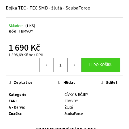
a
Bójka TEC - TEC SMB - žlutá - ScubaForce
j
í
Skladem
(1 KS)
t
Kód:
TBMVOY
?
1 690 Kč
1 396,69 Kč bez DPH
Měrná
DO KOŠÍKU
cena:
HLEDAT
Zeptat se
Hlídat
Sdílet
D
Kategorie
:
CÍVKY & BÓJKY
o
EAN
:
TBMVOY
p
A - Barva
:
Žlutá
o
Značka
:
ScubaForce
r
u