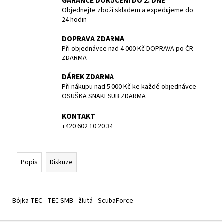
GARANCE DORUČENÍ DO 2. DNE
č
Objednejte zboží skladem a expedujeme do
u
24 hodin
j
e
DOPRAVA ZDARMA
m
Při objednávce nad 4 000 Kč DOPRAVA po ČR
e
ZDARMA
DÁREK ZDARMA
TRIČKO
Při nákupu nad 5 000 Kč ke každé objednávce
BASIC
OSUŠKA SNAKESUB ZDARMA
-
DIVING
KONTAKT
IS
+420 602 10 20 34
A
PLEASURE
SNAKESUB
-
PÁNSKÉ
Popis
Diskuze
-
MODRÁ/BÍLÁ
-
100%
Bójka TEC - TEC SMB - žlutá - ScubaForce
BAVLNA
-
VEL.M