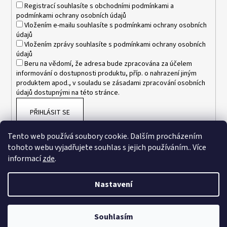
Registrací souhlasíte s
obchodními podmínkami
a
podmínkami ochrany osobních údajů
Vložením e-mailu souhlasíte s
podmínkami ochrany osobních
údajů
Vložením zprávy souhlasíte s
podmínkami ochrany osobních
údajů
Beru na vědomí, že adresa bude zpracována za účelem
informování o dostupnosti produktu, příp. o nahrazení jiným
produktem apod., v souladu se zásadami zpracování osobních
údajů dostupnými na této stránce.
PŘIHLÁSIT SE
Tento web používá soubory cookie. Dalším procházením
tohoto webu vyjadřujete souhlas s jejich používáním.. Více
informací
zde
.
Nastavení
Vytvořil Shoptet
Souhlasím
Copyright 2026
www.esnakesub.cz
. Všechna práva vyhrazena.