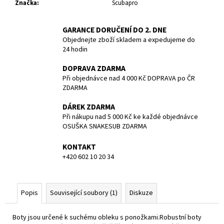
č
Značka
:
Scubapro
u
j
GARANCE DORUČENÍ DO 2. DNE
e
Objednejte zboží skladem a expedujeme do
m
24 hodin
e
DOPRAVA ZDARMA
Při objednávce nad 4 000 Kč DOPRAVA po ČR
POTÁPĚČSKÁ
ZDARMA
MASKA
LARGE
DÁREK ZDARMA
1
Při nákupu nad 5 000 Kč ke každé objednávce
390
OSUŠKA SNAKESUB ZDARMA
Kč
KONTAKT
+420 602 10 20 34
Popis
Související soubory (1)
Diskuze
Boty jsou určené k suchému obleku s ponožkami.Robustní boty