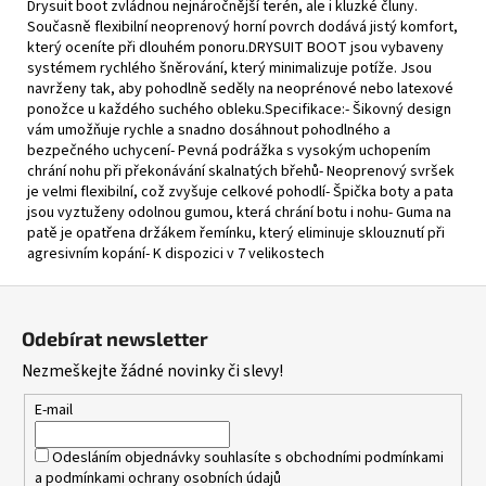
Drysuit boot zvládnou nejnáročnější terén, ale i kluzké čluny.
Současně flexibilní neoprenový horní povrch dodává jistý komfort,
který oceníte při dlouhém ponoru.DRYSUIT BOOT jsou vybaveny
systémem rychlého šněrování, který minimalizuje potíže. Jsou
navrženy tak, aby pohodlně seděly na neoprénové nebo latexové
ponožce u každého suchého obleku.Specifikace:- Šikovný design
vám umožňuje rychle a snadno dosáhnout pohodlného a
bezpečného uchycení- Pevná podrážka s vysokým uchopením
chrání nohu při překonávání skalnatých břehů- Neoprenový svršek
je velmi flexibilní, což zvyšuje celkové pohodlí- Špička boty a pata
jsou vyztuženy odolnou gumou, která chrání botu i nohu- Guma na
patě je opatřena držákem řemínku, který eliminuje sklouznutí při
agresivním kopání- K dispozici v 7 velikostech
Z
á
Odebírat newsletter
p
Nezmeškejte žádné novinky či slevy!
a
t
E-mail
í
Odesláním objednávky souhlasíte s
obchodními podmínkami
a
podmínkami ochrany osobních údajů