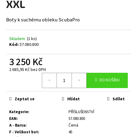
XXL
a
j
Boty k suchému obleku ScubaPro
í
t
?
Skladem
(1 ks)
Kód:
57.080.800
3 250 Kč
2 685,95 Kč bez DPH
HLEDAT
Měrná
DO KOŠÍKU
cena:
D
Zeptat se
Hlídat
Sdílet
o
p
Kategorie
:
PŘÍSLUŠENSTVÍ
o
EAN
:
57.080.800
r
A - Barva
:
Černá
u
F - Velikost bot
:
45