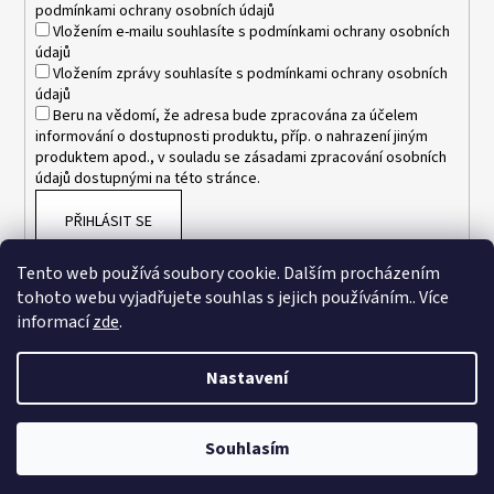
podmínkami ochrany osobních údajů
Vložením e-mailu souhlasíte s
podmínkami ochrany osobních
údajů
Vložením zprávy souhlasíte s
podmínkami ochrany osobních
údajů
Beru na vědomí, že adresa bude zpracována za účelem
informování o dostupnosti produktu, příp. o nahrazení jiným
produktem apod., v souladu se zásadami zpracování osobních
údajů dostupnými na této stránce.
PŘIHLÁSIT SE
Tento web používá soubory cookie. Dalším procházením
tohoto webu vyjadřujete souhlas s jejich používáním.. Více
informací
zde
.
Nastavení
Vytvořil Shoptet
Souhlasím
Copyright 2026
www.esnakesub.cz
. Všechna práva vyhrazena.