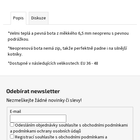
Popis
Diskuze
*Velmi teplá a pevná bota z měkkého 6,5 mm neoprenu s pevnou
podrážkou.
*Neoprenová bota nemá zip, takže perfektně padne i na silnější
kotníky.
*Dostupné v následujících velikostech: EU 36 - 48
Z
á
Odebírat newsletter
p
Nezmeškejte žádné novinky či slevy!
a
t
E-mail
í
Odesláním objednávky souhlasíte s
obchodními podmínkami
a
podmínkami ochrany osobních údajů
Registrací souhlasíte s
obchodními podmínkami
a