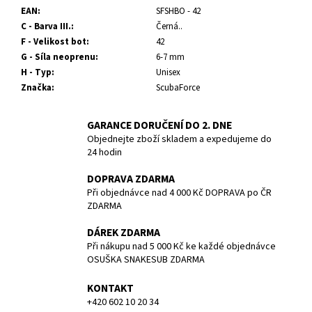
č
EAN
:
SFSHBO - 42
u
C - Barva III.
:
Černá..
j
F - Velikost bot
:
42
e
G - Síla neoprenu
:
6-7 mm
m
H - Typ
:
Unisex
e
Značka
:
ScubaForce
BATERIE
GARANCE DORUČENÍ DO 2. DNE
PANASONIC
Objednejte zboží skladem a expedujeme do
CR123A/1BP/
24 hodin
CENA
ZA
KUS
DOPRAVA ZDARMA
Při objednávce nad 4 000 Kč DOPRAVA po ČR
85
ZDARMA
Kč
DÁREK ZDARMA
Při nákupu nad 5 000 Kč ke každé objednávce
OSUŠKA SNAKESUB ZDARMA
KONTAKT
+420 602 10 20 34