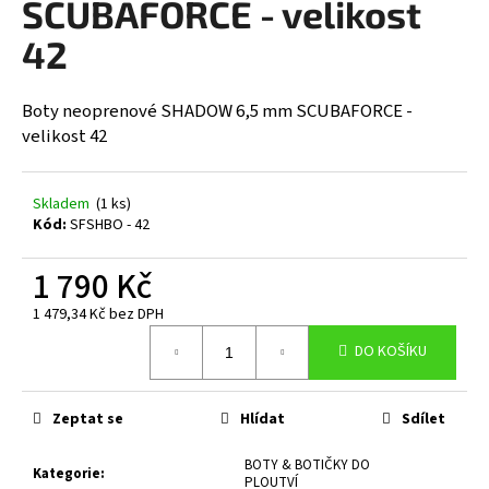
SCUBAFORCE - velikost
a
42
j
í
t
Boty neoprenové SHADOW 6,5 mm SCUBAFORCE -
velikost 42
?
Skladem
(1 ks)
Kód:
SFSHBO - 42
HLEDAT
1 790 Kč
1 479,34 Kč bez DPH
Měrná
D
DO KOŠÍKU
cena:
o
p
o
Zeptat se
Hlídat
Sdílet
r
BOTY & BOTIČKY DO
u
Kategorie
:
PLOUTVÍ