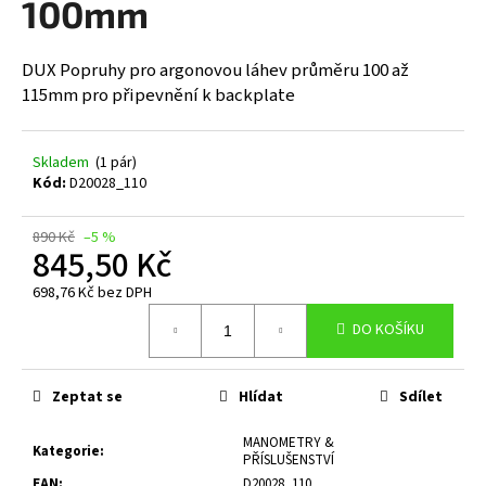
100mm
a
j
DUX Popruhy pro argonovou láhev průměru 100 až
í
115mm pro připevnění k backplate
t
?
Skladem
(1 pár)
Kód:
D20028_110
890 Kč
–5 %
845,50 Kč
HLEDAT
698,76 Kč bez DPH
Měrná
DO KOŠÍKU
cena:
D
o
p
Zeptat se
Hlídat
Sdílet
o
r
MANOMETRY &
Kategorie
:
PŘÍSLUŠENSTVÍ
u
EAN
:
D20028_110