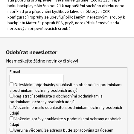
ada popruhů pro upevnění větší láhve (průměr 100 až 115mm) k
boku backplaye.Možno použít k napouštění suchého obleku nebo
například pro připevnění kyslíkové lahve u některých CCR
konfigurací.Popruhy se upevňují přiloženými nerezovými šrouby k
backplatu.Materiál: popruh PES, pryž, nerezPříslušenství: sada
nerezových připevňovacích šroubů
Z
á
Odebírat newsletter
p
Nezmeškejte žádné novinky či slevy!
a
t
E-mail
í
Odesláním objednávky souhlasíte s
obchodními podmínkami
a
podmínkami ochrany osobních údajů
Registrací souhlasíte s
obchodními podmínkami
a
podmínkami ochrany osobních údajů
Vložením e-mailu souhlasíte s
podmínkami ochrany osobních
údajů
Vložením zprávy souhlasíte s
podmínkami ochrany osobních
údajů
Beru na vědomí, že adresa bude zpracována za účelem