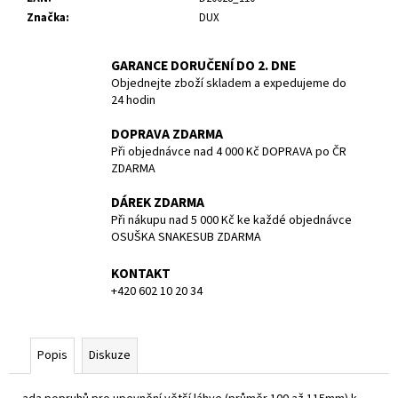
č
Značka
:
DUX
u
j
e
GARANCE DORUČENÍ DO 2. DNE
m
Objednejte zboží skladem a expedujeme do
e
24 hodin
DOPRAVA ZDARMA
NEOPREN
Při objednávce nad 4 000 Kč DOPRAVA po ČR
REVEL
ZDARMA
FULL
SUIT
DÁREK ZDARMA
-
Při nákupu nad 5 000 Kč ke každé objednávce
MEN
OSUŠKA SNAKESUB ZDARMA
-
3/2MM
-
KONTAKT
BARE
+420 602 10 20 34
-
VEL.
L
Popis
Diskuze
4
990
Kč