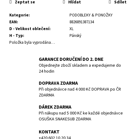
č
Zeptat se
Hlídat
Sdílet
u
j
Kategorie
:
PODOBLEKY & PONOŽKY
e
EAN
:
8826891387134
m
D - Velikost oblečení
:
XL
e
H - Typ
:
Pánský
Položka byla vyprodána…
POTÁPĚČSKÁ
MASKA
GARANCE DORUČENÍ DO 2. DNE
SMALL
Objednejte zboží skladem a expedujeme do
24 hodin
1
197
Kč
DOPRAVA ZDARMA
Při objednávce nad 4 000 Kč DOPRAVA po ČR
ZDARMA
DÁREK ZDARMA
Při nákupu nad 5 000 Kč ke každé objednávce
OSUŠKA SNAKESUB ZDARMA
KONTAKT
+420 602 10 20 34