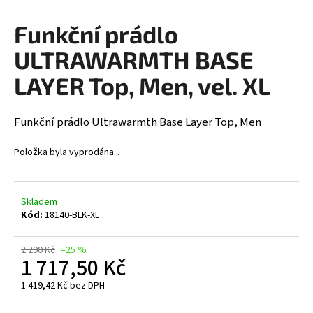
a
Funkční prádlo
j
í
ULTRAWARMTH BASE
t
LAYER Top, Men, vel. XL
?
Funkční prádlo Ultrawarmth Base Layer Top, Men
Položka byla vyprodána…
HLEDAT
Skladem
Kód:
18140-BLK-XL
D
o
2 290 Kč
–25 %
p
1 717,50 Kč
o
r
1 419,42 Kč bez DPH
Měrná
u
cena: