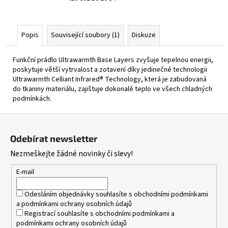
Popis
Související soubory (1)
Diskuze
Funkční prádlo Ultrawarmth Base Layers zvyšuje tepelnou energii,
poskytuje větší vytrvalost a zotavení díky jedinečné technologii
Ultrawarmth Celliant Infrared® Technology, která je zabudovaná
do tkaniny materiálu, zajištuje dokonalé teplo ve všech chladných
podmínkách.
Z
á
Odebírat newsletter
p
Nezmeškejte žádné novinky či slevy!
a
t
E-mail
í
Odesláním objednávky souhlasíte s
obchodními podmínkami
a
podmínkami ochrany osobních údajů
Registrací souhlasíte s
obchodními podmínkami
a
podmínkami ochrany osobních údajů