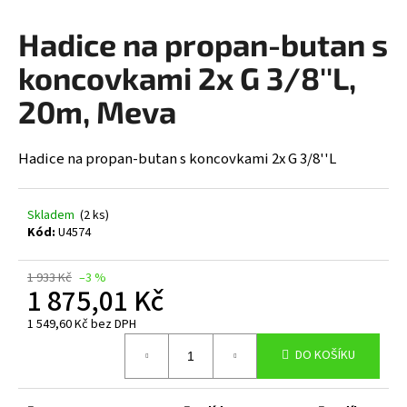
a
Hadice na propan-butan s
j
í
koncovkami 2x G 3/8''L,
t
20m, Meva
?
Hadice na propan-butan s koncovkami 2x G 3/8''L
HLEDAT
Skladem
(2 ks)
Kód:
U4574
1 933 Kč
–3 %
D
1 875,01 Kč
o
1 549,60 Kč bez DPH
p
Měrná
o
DO KOŠÍKU
cena:
r
u