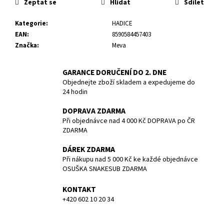
č
Zeptat se
Hlídat
Sdílet
u
j
Kategorie
:
HADICE
e
EAN
:
8590584457403
m
Značka
:
Meva
e
GARANCE DORUČENÍ DO 2. DNE
Objednejte zboží skladem a expedujeme do
TRIČKO
24 hodin
BASIC
-
DIVING
DOPRAVA ZDARMA
IS
Při objednávce nad 4 000 Kč DOPRAVA po ČR
A
ZDARMA
PLEASURE
SNAKESUB
DÁREK ZDARMA
-
Při nákupu nad 5 000 Kč ke každé objednávce
PÁNSKÉ
OSUŠKA SNAKESUB ZDARMA
-
MODRÁ/BÍLÁ
-
KONTAKT
100%
+420 602 10 20 34
BAVLNA
-
VEL.M