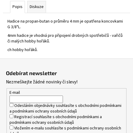
390
Popis
Diskuze
Kč
Hadice na propan-butan o průměru 4 mm je opatřena koncovkami
G 3/8"L.
4mm hadice je vhodná pro připojení drobných spotřebičů - vařičů
či malých hobby hořáků.
ch hobby hořáků.
Z
á
Odebírat newsletter
p
Nezmeškejte žádné novinky či slevy!
a
t
E-mail
í
Odesláním objednávky souhlasíte s
obchodními podmínkami
a
podmínkami ochrany osobních údajů
Registrací souhlasíte s
obchodními podmínkami
a
podmínkami ochrany osobních údajů
Vložením e-mailu souhlasíte s
podmínkami ochrany osobních