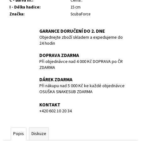
č
C - Barva III.
:
Černá..
u
I - Délka hadice
:
15 cm
j
Značka
:
ScubaForce
e
m
GARANCE DORUČENÍ DO 2. DNE
e
Objednejte zboží skladem a expedujeme do
24 hodin
POTÁPĚČSKÁ
DOPRAVA ZDARMA
MASKA
Při objednávce nad 4 000 Kč DOPRAVA po ČR
SMALL
ZDARMA
1
197
DÁREK ZDARMA
Kč
Při nákupu nad 5 000 Kč ke každé objednávce
OSUŠKA SNAKESUB ZDARMA
KONTAKT
+420 602 10 20 34
Popis
Diskuze