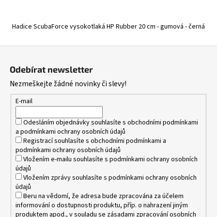
Hadice ScubaForce vysokotlaká HP Rubber 20 cm - gumová - černá
Z
á
Odebírat newsletter
p
Nezmeškejte žádné novinky či slevy!
a
t
E-mail
í
Odesláním objednávky souhlasíte s
obchodními podmínkami
a
podmínkami ochrany osobních údajů
Registrací souhlasíte s
obchodními podmínkami
a
podmínkami ochrany osobních údajů
Vložením e-mailu souhlasíte s
podmínkami ochrany osobních
údajů
Vložením zprávy souhlasíte s
podmínkami ochrany osobních
údajů
Beru na vědomí, že adresa bude zpracována za účelem
informování o dostupnosti produktu, příp. o nahrazení jiným
produktem apod., v souladu se zásadami zpracování osobních