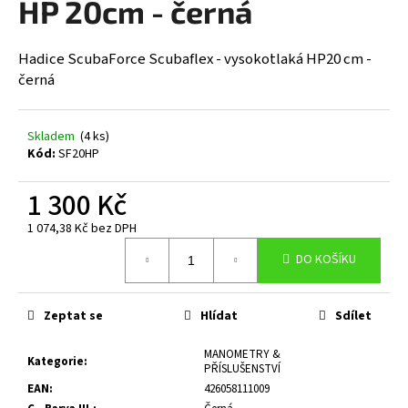
HP 20cm - černá
a
j
Hadice ScubaForce Scubaflex - vysokotlaká HP20 cm -
í
černá
t
?
Skladem
(4 ks)
Kód:
SF20HP
1 300 Kč
HLEDAT
1 074,38 Kč bez DPH
Měrná
DO KOŠÍKU
cena:
D
o
Zeptat se
Hlídat
Sdílet
p
o
MANOMETRY &
Kategorie
:
r
PŘÍSLUŠENSTVÍ
u
EAN
:
426058111009