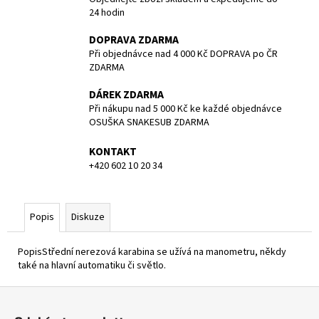
č
24 hodin
u
j
DOPRAVA ZDARMA
e
Při objednávce nad 4 000 Kč DOPRAVA po ČR
m
ZDARMA
e
DÁREK ZDARMA
Při nákupu nad 5 000 Kč ke každé objednávce
1.STUPEŇ
OSUŠKA SNAKESUB ZDARMA
DS4,
DIN
KONTAKT
300
+420 602 10 20 34
BAR
4
461,80
Kč
Popis
Diskuze
PopisStřední nerezová karabina se užívá na manometru, někdy
také na hlavní automatiku či světlo.
Z
á