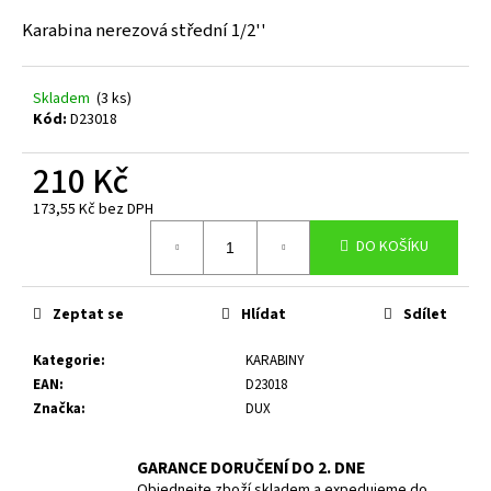
a
Karabina nerezová střední 1/2''
j
í
Skladem
(3 ks)
t
Kód:
D23018
?
210 Kč
173,55 Kč bez DPH
Měrná
DO KOŠÍKU
cena:
HLEDAT
Zeptat se
Hlídat
Sdílet
D
Kategorie
:
KARABINY
o
EAN
:
D23018
p
Značka
:
DUX
o
r
GARANCE DORUČENÍ DO 2. DNE
u
Objednejte zboží skladem a expedujeme do