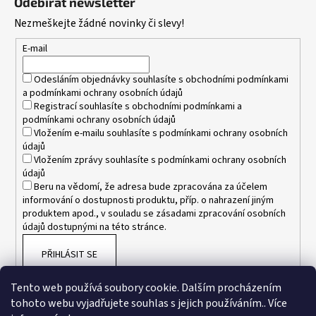
Odebírat newsletter
p
Nezmeškejte žádné novinky či slevy!
a
t
E-mail
í
Odesláním objednávky souhlasíte s
obchodními podmínkami
a
podmínkami ochrany osobních údajů
Registrací souhlasíte s
obchodními podmínkami
a
podmínkami ochrany osobních údajů
Vložením e-mailu souhlasíte s
podmínkami ochrany osobních
údajů
Vložením zprávy souhlasíte s
podmínkami ochrany osobních
údajů
Beru na vědomí, že adresa bude zpracována za účelem
informování o dostupnosti produktu, příp. o nahrazení jiným
produktem apod., v souladu se zásadami zpracování osobních
údajů dostupnými na této stránce.
PŘIHLÁSIT SE
Tento web používá soubory cookie. Dalším procházením
tohoto webu vyjadřujete souhlas s jejich používáním.. Více