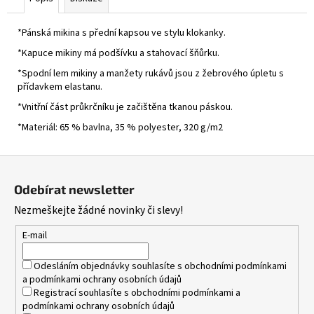
*Pánská mikina s přední kapsou ve stylu klokanky.
*Kapuce mikiny má podšívku a stahovací šňůrku.
*Spodní lem mikiny a manžety rukávů jsou z žebrového úpletu s
přídavkem elastanu.
*Vnitřní část průkrčníku je začištěna tkanou páskou.
*Materiál: 65 % bavlna, 35 % polyester, 320 g/m2
Z
á
Odebírat newsletter
p
Nezmeškejte žádné novinky či slevy!
a
t
E-mail
í
Odesláním objednávky souhlasíte s
obchodními podmínkami
a
podmínkami ochrany osobních údajů
Registrací souhlasíte s
obchodními podmínkami
a
podmínkami ochrany osobních údajů