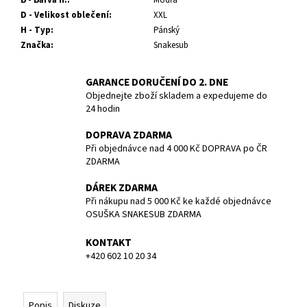
č
D - Velikost oblečení
:
XXL
u
H - Typ
:
Pánský
j
Značka
:
Snakesub
e
m
e
GARANCE DORUČENÍ DO 2. DNE
Objednejte zboží skladem a expedujeme do
24 hodin
POTÁPĚČSKÁ
MASKA
DOPRAVA ZDARMA
LARGE
Při objednávce nad 4 000 Kč DOPRAVA po ČR
1
ZDARMA
390
Kč
DÁREK ZDARMA
Při nákupu nad 5 000 Kč ke každé objednávce
OSUŠKA SNAKESUB ZDARMA
KONTAKT
+420 602 10 20 34
Popis
Diskuze