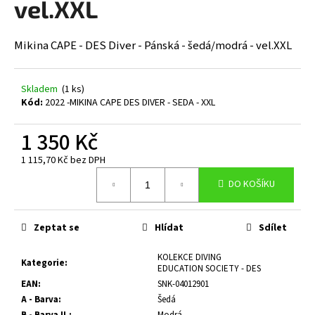
vel.XXL
a
j
Mikina CAPE - DES Diver - Pánská - šedá/modrá - vel.XXL
í
t
?
Skladem
(1 ks)
Kód:
2022 -MIKINA CAPE DES DIVER - SEDA - XXL
1 350 Kč
1 115,70 Kč bez DPH
HLEDAT
Měrná
DO KOŠÍKU
cena:
D
Zeptat se
Hlídat
Sdílet
o
p
KOLEKCE DIVING
Kategorie
:
EDUCATION SOCIETY - DES
o
EAN
:
SNK-04012901
r
A - Barva
:
Šedá
u
B - Barva II.
:
Modrá