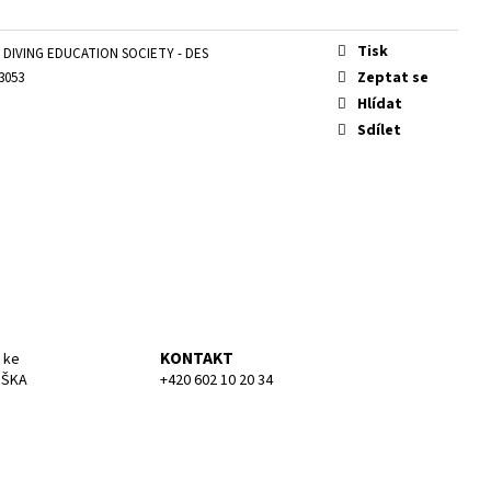
KA MEDIUM
Tisk
DIVING EDUCATION SOCIETY - DES
Zeptat se
3053
Hlídat
Sdílet
KONTAKT
 ke
UŠKA
+420 602 10 20 34