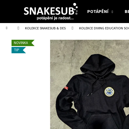
K
Přejít
na
o
POTÁPĚNÍ
B
obsah
Zpět
Zpět
š
do
do
í
Domů
KOLEKCE SNAKESUB & DES
KOLEKCE DIVING EDUCATION SOC
obchodu
obchodu
k
NOVINKA
TIP