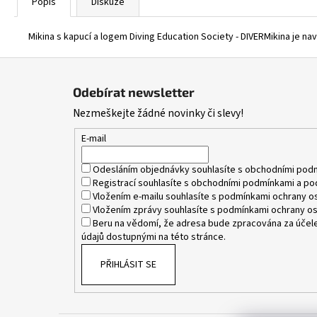
Popis
Diskuze
Mikina s kapucí a logem Diving Education Society - DIVERMikina je 
Z
á
Odebírat newsletter
p
Nezmeškejte žádné novinky či slevy!
a
t
E-mail
í
Odesláním objednávky souhlasíte s
obchodními pod
Registrací souhlasíte s
obchodními podmínkami
a
po
Vložením e-mailu souhlasíte s
podmínkami ochrany os
Vložením zprávy souhlasíte s
podmínkami ochrany os
Beru na vědomí, že adresa bude zpracována za účele
údajů dostupnými na této stránce.
PŘIHLÁSIT SE